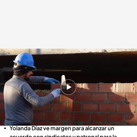
La subida del SMI que aconseja el Comité de Expertos
Redacción digital Noticias Cuatro
Europa Press
09 ENE 2025 - 17:17h.
El Comité de Expertos que asesora al Gobierno
plante aumentar el salario mínimo un 3,4% o un
4,4%, lo que le llevaría como tope a los 1.184
euros
Yolanda Díaz ve margen para alcanzar un
acuerdo con sindicatos y patronal para la