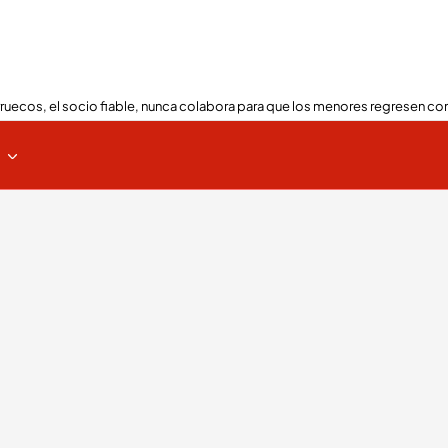
ruecos, el socio fiable, nunca colabora para que los menores regresen con
s