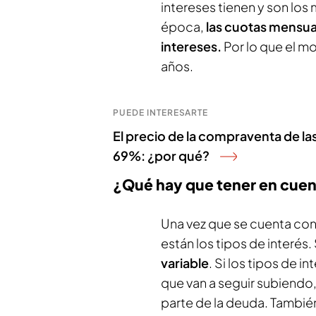
intereses tienen y son los
época,
las cuotas mensua
intereses.
Por lo que el m
años.
PUEDE INTERESARTE
El precio de la compraventa de las
69%: ¿por qué?
¿Qué hay que tener en cuent
Una vez que se cuenta con
están los tipos de interés
variable
. Si los tipos de i
que van a seguir subiendo,
parte de la deuda. También