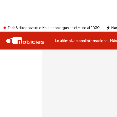
Tesh Sidi rechaza que Marruecos organice el Mundial 2030
Mar
Lo último
Nacional
Internacional
Má