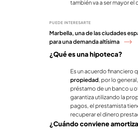
también va a ser mayor el
PUEDE INTERESARTE
Marbella, una de las ciudades esp
para una demanda altísima
¿Qué es una hipoteca?
Es un acuerdo financiero 
propiedad
, por lo genera
préstamo de un banco u ot
garantiza utilizando la pro
pagos, el prestamista tie
recuperar el dinero prest
¿Cuándo conviene amortiza