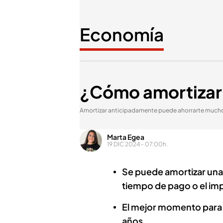
Economía
¿Cómo amortizar
Amortizar anticipadamente puede ahorrarte mucho 
Marta Egea
19 DIC 2024 - 07:00h.
Se puede amortizar una 
tiempo de pago o el im
El mejor momento para a
años