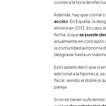
costes a la hora de efectu
Además, hay que contar 
acción
. En España, la desg
eliminó en 2013. En caso d
fecha, sí que
se puede des
anualmente en concepto de
la comunidad autónoma don
desgravar hasta un máxim
Esto quiere decir que si e
adicional a la hipoteca, s
fiscal, siendo el doble si 
pareja.
Si no se tienen suficient
existen
dos estrategias de