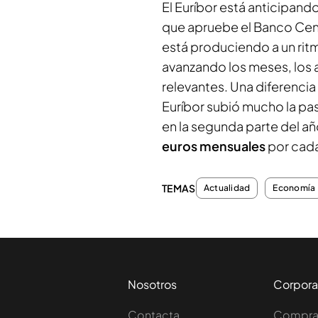
El Euríbor está anticipando
que apruebe el Banco Cen
está produciendo a un rit
avanzando los meses, los 
relevantes. Una diferencia
Euríbor subió mucho la pa
en la segunda parte del a
euros mensuales
por cada
TEMAS
Actualidad
Economía
Nosotros
Corpora
Contacta
Comprar