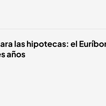
ara las hipotecas: el Euríbo
es años