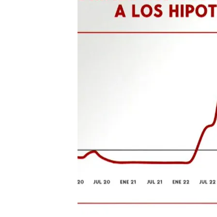
30 ABR 2024 - 17:45h.
El Euríbor está anticipa
espera que apruebe el 
La Asociación de Usuario
será de dos euros con 
El precio de la comprav
alquileres un 69%: ¿po
Compartir
El
Euríbor
cierra el mes de
de las cuotas hipotecarias