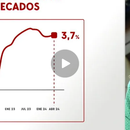
ndo la bajada de los tipos de interés que se
Banco Central Europeo en junio
s Financieros (Asufin) calcula que la bajada
70 céntimos al mes
enta de las viviendas sube un 30% y el de los
r qué?
 abril en el 3,7% y trae los primeros descensos
 en más de tres años.
Cristina Montalvo nos