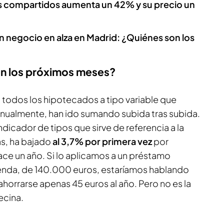
os compartidos aumenta un 42% y su precio un
un negocio en alza en Madrid: ¿Quiénes son los
en los próximos meses?
todos los hipotecados a tipo variable que
nualmente, han ido sumando subida tras subida.
indicador de tipos que sirve de referencia a la
s, ha bajado
al 3,7% por primera vez
por
ace un año. Si lo aplicamos a un préstamo
enda, de 140.000 euros, estaríamos hablando
horrarse apenas 45 euros al año. Pero no es la
ecina.