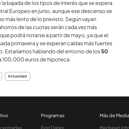
 la bajada de los tipos de interés que se espera
tral Europeo en junio, aunque ese descenso se
mo más lento de lo previsto. Según vayan
ahorros de las cuotas serán cada vez más
 que podrá notarse a partir de mayo, ya que el
sada primavera y se esperan caídas más fuertes
ño. Estaríamos hablando del entorno de los
50
 100.000 euros de hipoteca.
Actualidad
tivo
Programas
Más de Medi
 entradas
First Dates
Mediaset Infi