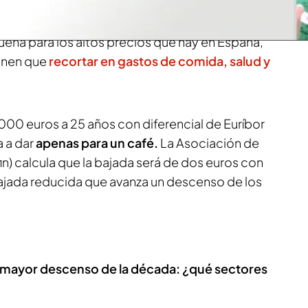
spañoles tendrán un respiro en sus hipotecas al
 niveles del 2023. La mala noticia es que esa
ueña para los altos precios que hay en España,
ienen que
recortar en gastos de comida, salud y
000 euros a 25 años con diferencial de Euríbor
a a dar
apenas para un café.
La Asociación de
in) calcula que la bajada será de dos euros con
ajada reducida que avanza un descenso de los
l mayor descenso de la década: ¿qué sectores