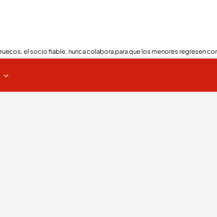
ruecos, el socio fiable, nunca colabora para que los menores regresen con
s