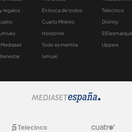
y regalos
En boca de todos
Telecinco
Cuatro
Cuarto Milenio
Divinity
Iumiuky
Horizonte
ElDesmarqu
 Mediaset
Todo es mentira
Uppers
Bienestar
Iumiuki