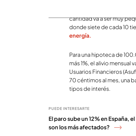
cuenta
en plató que los e
situarse por debajo de los
cantidad va a ser muy peq
donde siete de cada 10 t
energía.
Para una hipoteca de 100.
más 1%, el alivio mensual v
Usuarios Financieros (Asuf
70 céntimos al mes, una b
tipos de interés.
PUEDE INTERESARTE
El paro sube un 12% en España, e
son los más afectados?