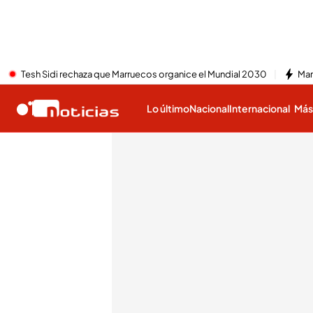
Tesh Sidi rechaza que Marruecos organice el Mundial 2030
Mar
Lo último
Nacional
Internacional
Má