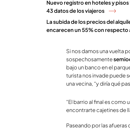
Nuevo registro en hoteles y pisos 
43 datos de los viajeros
La subida de los precios del alqui
encarecen un 55% con respecto 
Si nos damos una vuelta po
sospechosamente
semioc
bajo un banco en el parqu
turista nos invade puede se
una vecina, “y diría qué pas
“El barrio al final es como 
encontrarte cajetines de l
Paseando por las afueras d