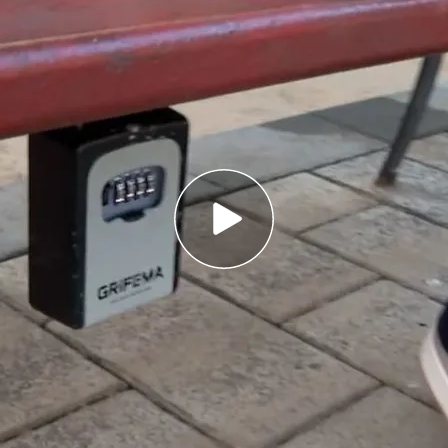
ncia se han visto invadidos por cajetines de
s sitios más inimaginables
los en la puerta de los pisos para que no se
a de uso turístico
icos en Barcelona: el Ayuntamiento quiere
re de 2028
es turísticos
y el encarecimiento de la vivienda
se. Ante las
nuevas leyes para controlarlos
no