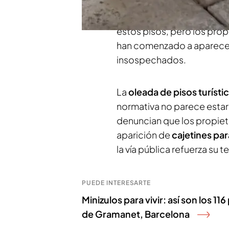
tarda en surgir la picaresc
normativa actual en algu
estos pisos, pero los prop
han comenzado a aparece
insospechados.
La
oleada de pisos turísti
normativa no parece estar
denuncian que los propieta
aparición de
cajetines para
la vía pública refuerza su te
PUEDE INTERESARTE
Minizulos para vivir: así son los 
de Gramanet, Barcelona