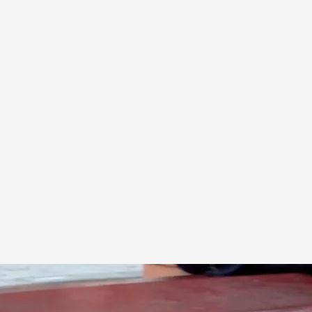
pisos turísticos esconden los cajetines de las llaves