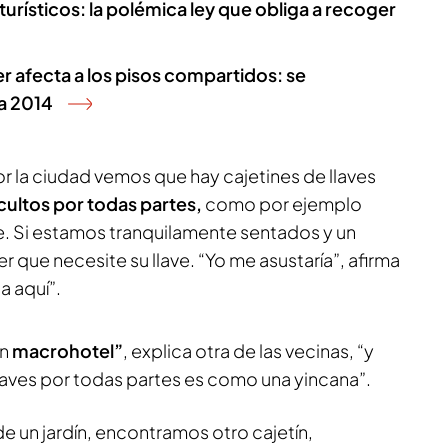
turísticos: la polémica ley que obliga a recoger
ler afecta a los pisos compartidos: se
a 2014
r la ciudad vemos que hay cajetines de llaves
ultos por todas partes,
como por ejemplo
e. Si estamos tranquilamente sentados y un
r que necesite su llave. “Yo me asustaría”, afirma
a aquí”.
un
macrohotel”
, explica otra de las vecinas, “y
laves por todas partes es como una yincana”.
e un jardín, encontramos otro cajetín,