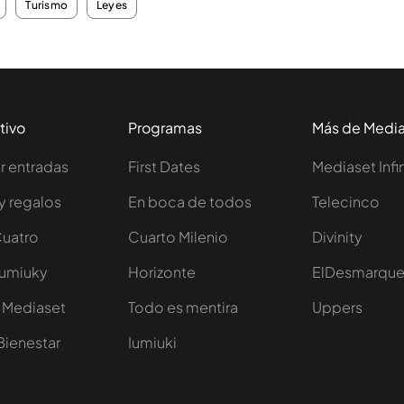
Turismo
Leyes
tivo
Programas
Más de Medi
 entradas
First Dates
Mediaset Infi
y regalos
En boca de todos
Telecinco
Cuatro
Cuarto Milenio
Divinity
Iumiuky
Horizonte
ElDesmarqu
 Mediaset
Todo es mentira
Uppers
Bienestar
Iumiuki