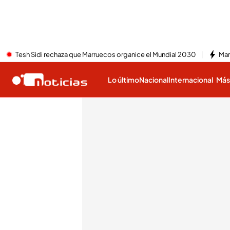
Tesh Sidi rechaza que Marruecos organice el Mundial 2030
Mar
Lo último
Nacional
Internacional
Má