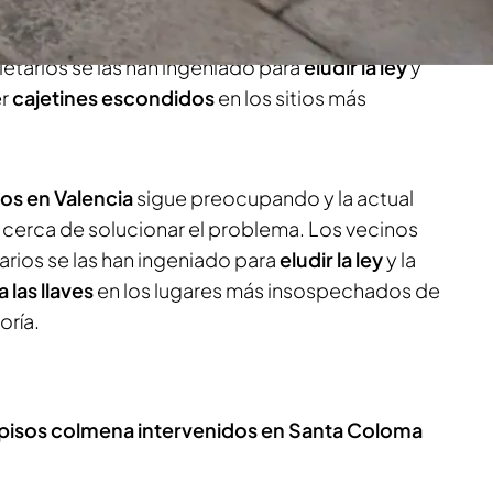
a.
Según informa Sandra Pons en el vídeo,
la
nas ciudades, como
Valencia
, ha puesto coto a
ietarios se las han ingeniado para
eludir la ley
y
r
cajetines escondidos
en los sitios más
cos en Valencia
sigue preocupando y la actual
 cerca de solucionar el problema. Los vecinos
rios se las han ingeniado para
eludir la ley
y la
 las llaves
en los lugares más insospechados de
oría.
116 pisos colmena intervenidos en Santa Coloma