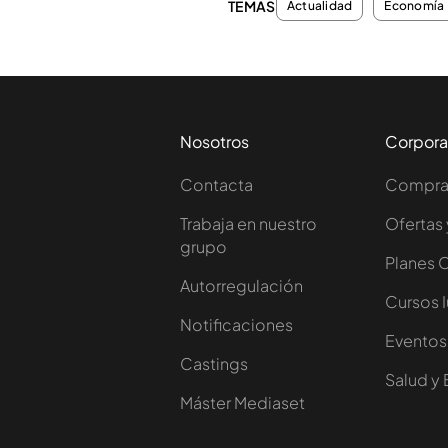
TEMAS
Actualidad
Economía
Nosotros
Corpora
Contacta
Comprar
Trabaja en nuestro
Ofertas 
grupo
Planes 
Autorregulación
Cursos 
Notificaciones
Eventos
Castings
Salud y 
Máster Mediaset