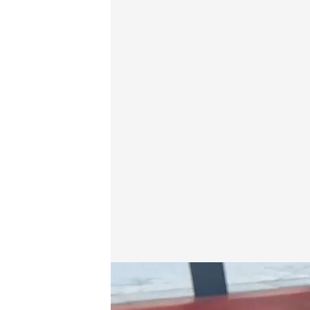
Los lugares más insospechados donde los dueños de 
Redacción digital Noticias Cuatro