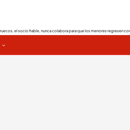
ruecos, el socio fiable, nunca colabora para que los menores regresen con
s