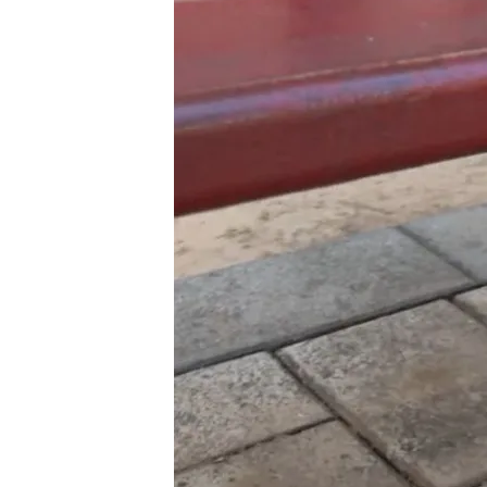
11 OCT 2024 - 17:49h.
Algunos barrios de Vale
llaves escondidos en lo
Los dueños evitan poner
vea que hay una viviend
Adiós a los pisos turíst
eliminarlos en noviemb
Compartir
El
problema de los alquiler
parece lejos de solucionar