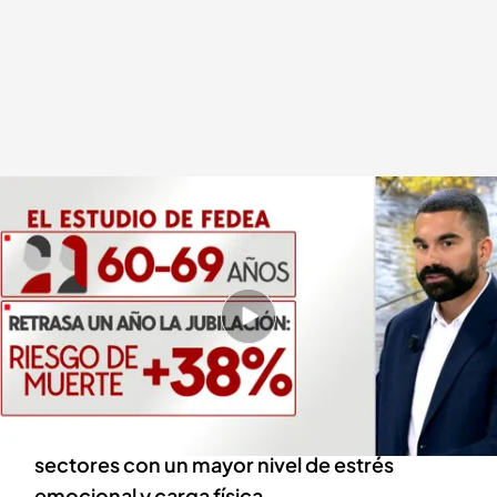
Retrasar la jubilación aumenta el riesgo de morir
Redacción digital Noticias Cuatro
Agencia EFE
28 AGO 2024 - 20:52h.
El riesgo de mortalidad temprana es menor
entre aquellos trabajadores que tienen acceso
a una jubilación parcial
El riesgo se concentra especialmente en los
sectores con un mayor nivel de estrés
emocional y carga física