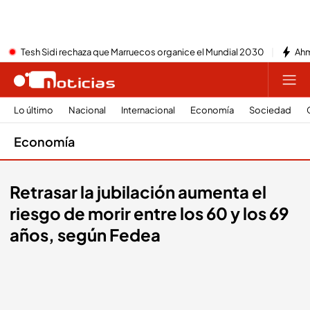
Tesh Sidi rechaza que Marruecos organice el Mundial 2030
Ahm
Lo último
Nacional
Internacional
Economía
Sociedad
Economía
Retrasar la jubilación aumenta el
riesgo de morir entre los 60 y los 69
años, según Fedea