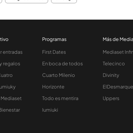
tivo
Programas
Más de Medi
 entradas
First Dates
Mediaset Infi
y regalos
En boca de todos
Telecinco
Cuatro
Cuarto Milenio
Divinity
Iumiuky
Horizonte
ElDesmarqu
 Mediaset
Todo es mentira
Uppers
Bienestar
Iumiuki