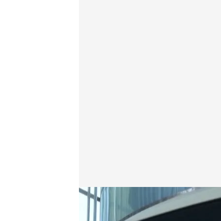
Los riesgos de la apuesta tan fuerte por la Inteligenc
Redacción digital Noticias Cuatro