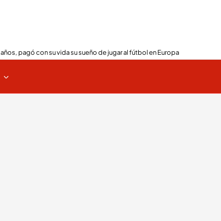
 años, pagó con su vida su sueño de jugar al fútbol en Europa
s