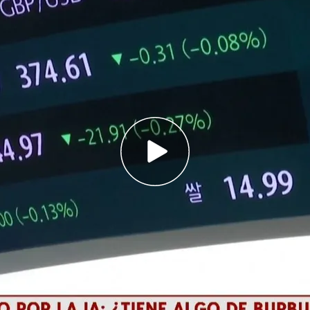
al ha vivido esta semana su primer aviso de
con el desplome de las bolsas
ividad de las empresas pero también conlleva
cción de trabajos
sas mundiales: desplome de los mercados por
 en EE.UU
 vivido esta semana su primer aviso de
pinchazo
ica Rebeca Gimeno,
el desplome de un 12'4% de