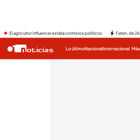
El agricultor influencer estalla contra los políticos
Faten, de 26
Lo último
Nacional
Internacional
Má