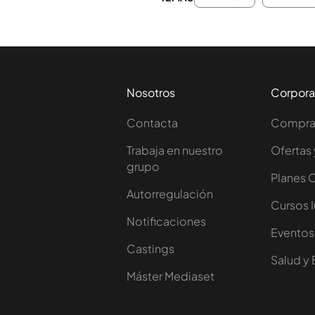
Nosotros
Corpora
Contacta
Comprar
Trabaja en nuestro
Ofertas 
grupo
Planes 
Autorregulación
Cursos 
Notificaciones
Eventos
Castings
Salud y 
Máster Mediaset