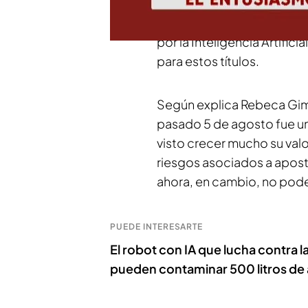
la bolsa japonesa y el ef
pequeño recordatorio de 
por la Inteligencia Artifici
para estos títulos.
Según explica Rebeca Gime
pasado 5 de agosto fue u
visto crecer mucho su val
riesgos asociados a apostar
ahora, en cambio, no pod
PUEDE INTERESARTE
El robot con IA que lucha contra l
pueden contaminar 500 litros de