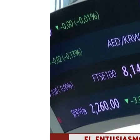
09 AGO 2024 - 20:34h.
La Inteligencia Artifici
pinchazo de la burbuja 
La IA mejora la product
riesgos como la destru
Lunes negro en las bol
el temor a una recesión
Compartir
La
Inteligencia Artificial
ha
de la burbuja.
Según expl