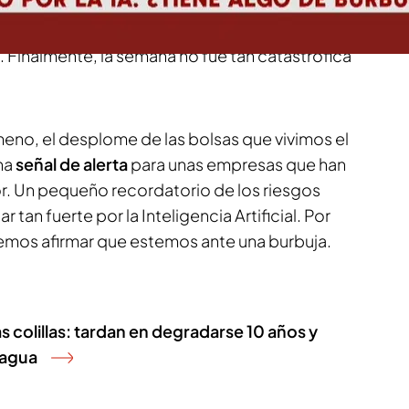
ecto dominó en el resto de mercados supuso un
los
riesgos asociados a esta apuesta
tan fuerte
al. Finalmente, la semana no fue tan catastrófica
no, el desplome de las bolsas que vivimos el
na
señal de alerta
para unas empresas que han
or. Un pequeño recordatorio de los riesgos
 tan fuerte por la Inteligencia Artificial. Por
emos afirmar que estemos ante una burbuja.
as colillas: tardan en degradarse 10 años y
 agua