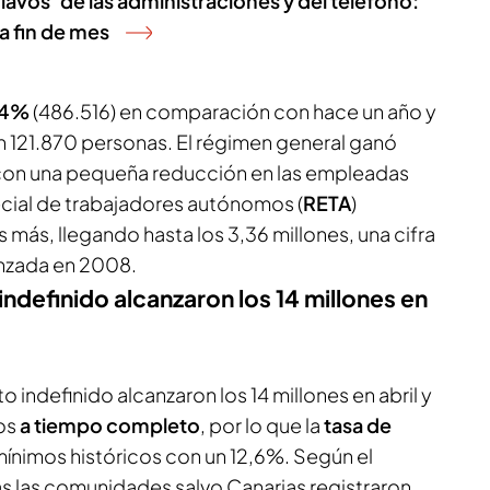
lavos’ de las administraciones y del teléfono:
a fin de mes
,4%
(486.516) en comparación con hace un año y
 121.870 personas. El régimen general ganó
l, con una pequeña reducción en las empleadas
ecial de trabajadores autónomos (
RETA
)
más, llegando hasta los 3,36 millones, una cifra
anzada en 2008.
ndefinido alcanzaron los 14 millones en
indefinido alcanzaron los 14 millones en abril y
os
a tiempo completo
, por lo que la
tasa de
mínimos históricos con un 12,6%. Según el
as las comunidades salvo Canarias registraron