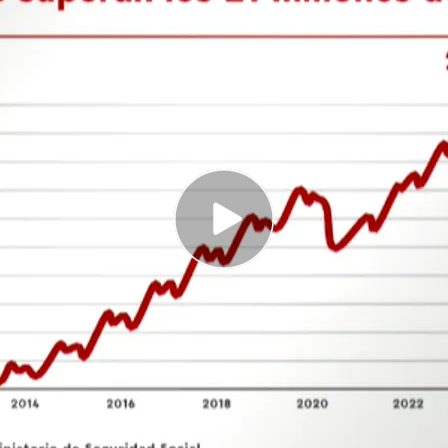
subido hasta las 9.999.282 mujeres empleadas
132 personas
dos se queda en 2.660.000, el nivel más bajo
2008
 España, el mayor ascenso de la década: ¿qué
fectados?
n abril el hito de los
21 millones de afiliados
a
 informa Cristina Montalvo en Noticias Cuatro
,
ión de
199.538 nuevos empleos
en un mes de