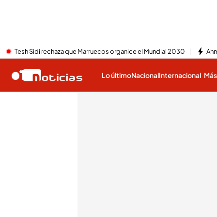
Tesh Sidi rechaza que Marruecos organice el Mundial 2030
Ahm
Lo último
Nacional
Internacional
Má