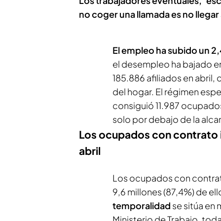
Los trabajadores eventuales, ‘esc
no coger una llamada es no llegar 
El empleo ha subido un 2
el desempleo ha bajado en
185.886 afiliados en abri
del hogar. El régimen esp
consiguió 11.987 ocupados 
solo por debajo de la alc
Los ocupados con contrato i
abril
Los ocupados con contrato 
9,6 millones (87,4%) de ell
temporalidad
se sitúa en 
Ministerio de Trabajo, tod