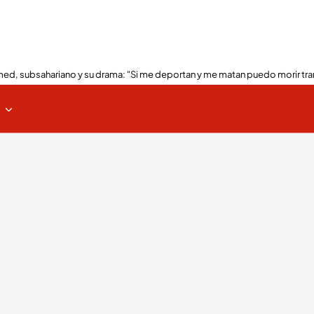
ed, subsahariano y su drama: "Si me deportan y me matan puedo morir tra
s