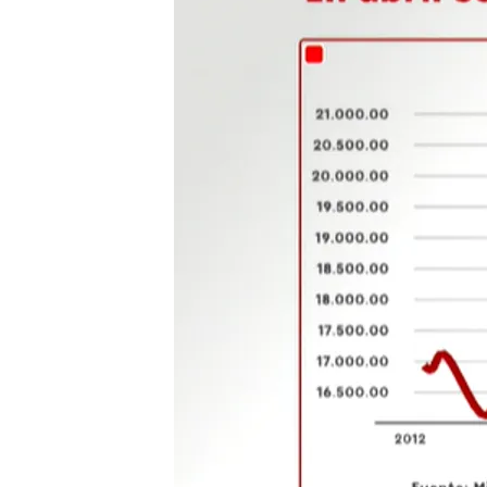
06 MAY 2024 - 16:08h.
El empleo femenino ha 
con una subida de 103.
El número de desemplea
desde septiembre de 
El paro sube un 12% en
sectores son los más a
Compartir
España ha logrado superar e
la Seguridad Social.
Según
ha sido gracias a la creac