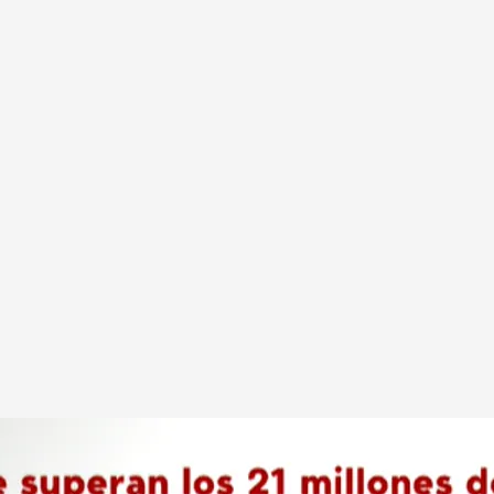
a EFE