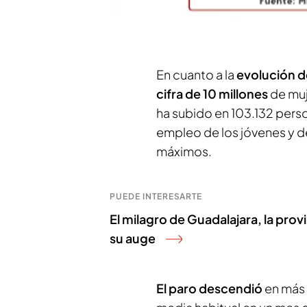
abril sin Semana Santa, po
este dato.
En cuanto a la
evolución 
cifra de 10 millones
de muj
ha subido en 103.132 pers
empleo de los jóvenes y de
máximos.
PUEDE INTERESARTE
El milagro de Guadalajara, la pro
su auge
El paro descendió
en más 