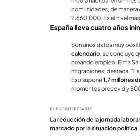
media habitual en un mes d
comunidades, de manera 
2.660.000. Es el nivel má
España lleva cuatro años i
Son unos datos muy positiv
calendario
, se concluye q
creando empleo. Elma Saiz,
migraciones; destaca: “E
Eso supone
1,7 millones 
momentos precovid y 800.
PUEDE INTERESARTE
La reducción de la jornada laboral:
marcado por la situación política