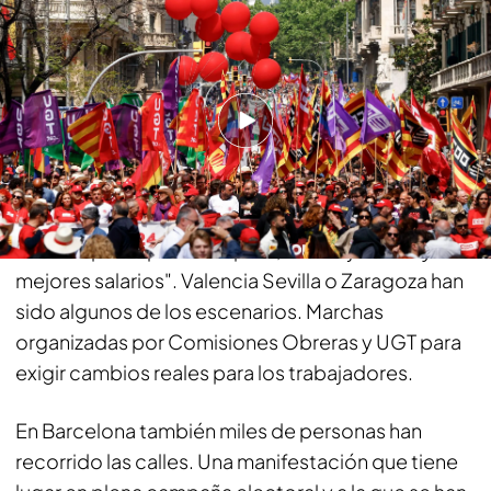
española
Más de 70 manifestaciones por toda
España para celebrar el 1 de mayo
La manifestación de Madrid ha sido la principal
pero no ha sido la única. Hasta 70 marchas
distintas han recorrido la geografía española.
Acompañadas de música, todas han partido bajo
el lema "por el pleno empleo, menor jornada y
mejores salarios". Valencia Sevilla o Zaragoza han
sido algunos de los escenarios. Marchas
organizadas por Comisiones Obreras y UGT para
exigir cambios reales para los trabajadores.
En Barcelona también miles de personas han
recorrido las calles. Una manifestación que tiene