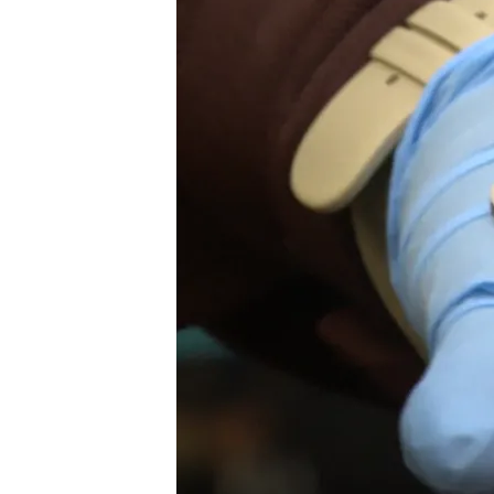
24 ABR 2024 - 17:21h.
La diferencia entre una 
magnetismo
Diez personas han sido 
nuestro país y casi 400
El Banco Central Europe
los billetes: estos son
Compartir
Una organización compues
falsas de 2 euros
. Llegaro
circulación y en
Toledo
se