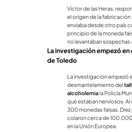
Víctor de las Heras, respo
el origen de la fabricació
enviaba desde otro país c
principio de la moneda fa
no levantaban sospechas a
La investigación empezó en el
de Toledo
La investigación empezó en
desmantelamiento del
tal
alcoholemia
la Policía Mu
que estaban nerviosos. Al 
300 monedas falsas. Diez 
colaron cerca de 100.000
en la Unión Europea.