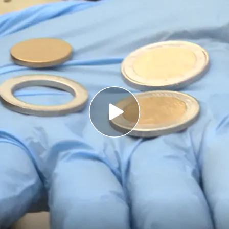
moneda de 2 euros auténtica y una falsa es el
detenidas por introducir monedas falsas en
.000 en toda la UE
o advierte del aumento de la falsificación de
 los más comunes
ta por ciudadanos chinos fabricaba
monedas
n a introducirse casi 100.000 piezas en
 descubrió su taller, el más grande que se ha