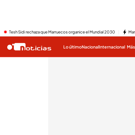
Tesh Sidi rechaza que Marruecos organice el Mundial 2030
Mar
Lo último
Nacional
Internacional
Má