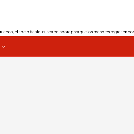
ruecos, el socio fiable, nunca colabora para que los menores regresen con
s