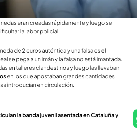
a en España.
Según informa Raquel Duva en
s importante que se ha desmantelado en la última
nedas eran creadas rápidamente y luego se
icultar la labor policial.
neda de 2 euros auténtica y una falsa es
el
eal se pega a un imán y la falsa no está imantada.
s en talleres clandestinos y luego las llevaban
nos
en los que apostaban grandes cantidades
as introducían en circulación.
ticulan la banda juvenil asentada en Cataluña y