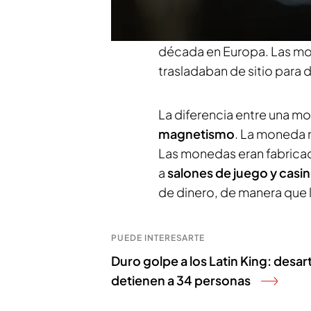
descubierto hasta la fech
Noticias Cuatro
, es el má
década en Europa. Las mo
trasladaban de sitio para dif
La diferencia entre una mo
magnetismo
. La moneda r
Las monedas eran fabricada
a
salones de juego y casi
de dinero, de manera que l
PUEDE INTERESARTE
Duro golpe a los Latin King: desar
detienen a 34 personas