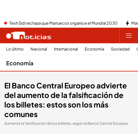
Tesh Sidi rechaza que Marruecos organice el Mundial 2030
Mar
Lo último
Nacional
Internacional
Economía
Sociedad
Economía
El Banco Central Europeo advierte
del aumento de la falsificación de
los billetes: estos son los más
comunes
Aumenta la falsificación de los billetes, según el Banco Central Europeo