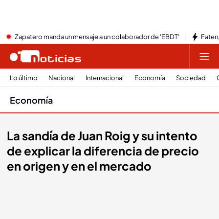
Zapatero manda un mensaje a un colaborador de 'EBDT'
Faten,
Lo último
Nacional
Internacional
Economía
Sociedad
Economía
La sandía de Juan Roig y su intento
de explicar la diferencia de precio
en origen y en el mercado