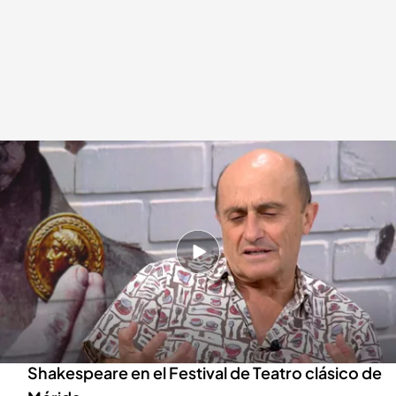
Pepe Viyuela, actor: “La revolución hoy es volver a hablar con el que piensa
distinto”
.
Realización: Gabriel Pérez Iglesias
Miguel Manso
09 JUL 2026 - 14:39h.
El intérprete y payaso riojano acaba de recibir
el premio Corral de Comedias de Almagro
Protagoniza ‘Timón de Atenas’ de
Shakespeare en el Festival de Teatro clásico de