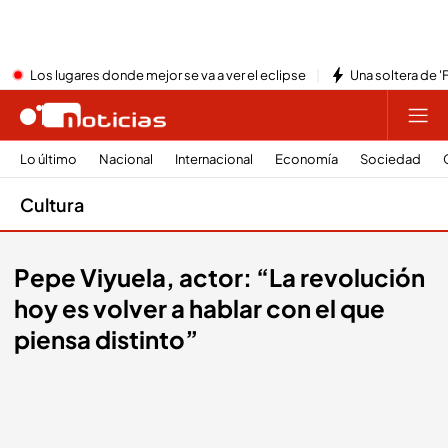
Los lugares donde mejor se va a ver el eclipse
Una soltera de '
Lo último
Nacional
Internacional
Economía
Sociedad
Cultura
Pepe Viyuela, actor: “La revolución
hoy es volver a hablar con el que
piensa distinto”