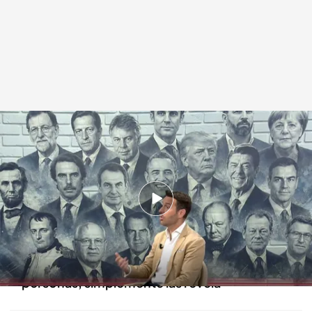
David Álvaro en su entrevista con Manso
.
Cuatro
Miguel Manso
01 JUN 2026 - 14:44h.
El experto en comunicación política publica
‘Vicios y virtudes del Liderazgo’
Plantea que el poder no transforma a las
personas, simplemente las revela