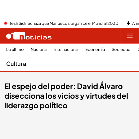
Tesh Sidi rechaza que Marruecos organice el Mundial 2030
Ahm
Lo último
Nacional
Internacional
Economía
Sociedad
Cultura
El espejo del poder: David Álvaro
disecciona los vicios y virtudes del
liderazgo político