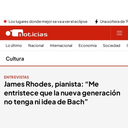
Los lugares donde mejor se va a ver el eclipse
Una soltera de '
Lo último
Nacional
Internacional
Economía
Sociedad
Cultura
ENTREVISTAS
James Rhodes, pianista: “Me
entristece que la nueva generación
no tenga ni idea de Bach”