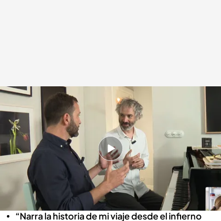
James Rhodes presenta su nuevo espectáculo: 'Manía'
.
IMAGEN: Noticas
Cuatro
Miguel Manso
03 OCT 2025 - 14:44h.
El pianista comienza la gira de su nuevo
espectáculo ‘Manía’, con obras que van desde
Bach a Rachmaninov
“Narra la historia de mi viaje desde el infierno