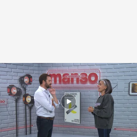
Laura Revuelta quiere ayudarnos a entender el arte contemporáneo
.
IMAGEN: Javier Noriega y Marcos Muñoz
Miguel Manso
30 SEP 2025 - 14:41h.
La también periodista y comisaria publica ‘Arte
parece, plátano es’, un ensayo con claves para
entender el arte del siglo XXI