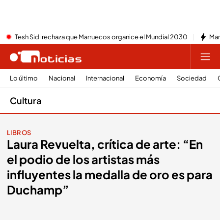
Tesh Sidi rechaza que Marruecos organice el Mundial 2030
Mar
Lo último
Nacional
Internacional
Economía
Sociedad
Cultura
LIBROS
Laura Revuelta, crítica de arte: “En
el podio de los artistas más
influyentes la medalla de oro es para
Duchamp”