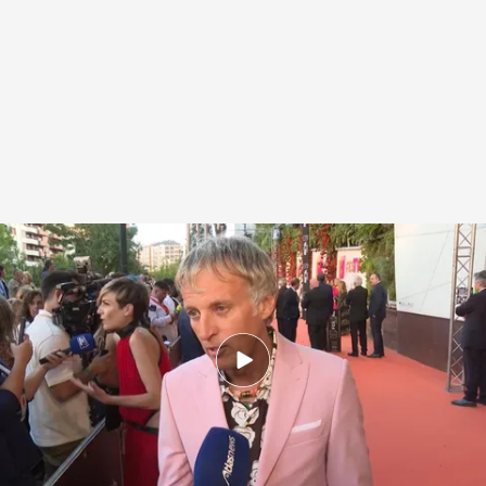
Jesús Calleja, en la alfombra roja del FesTVal de Vitoria, donde ha sido
galardonado
.
Noticias Cuatro
Redacción digital Noticias Cuatro
06 SEP 2025 - 21:25h.
La 17ª edición del FesTVal también ha
distinguido a ¡De viernes!' y 'La isla de las
tentaciones', formatos de Telecinco