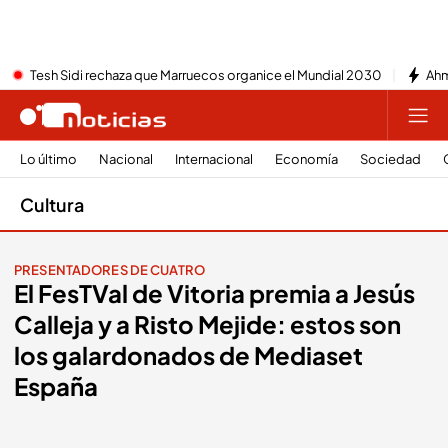
Tesh Sidi rechaza que Marruecos organice el Mundial 2030
Ahm
Lo último
Nacional
Internacional
Economía
Sociedad
Cultura
PRESENTADORES DE CUATRO
El FesTVal de Vitoria premia a Jesús
Calleja y a Risto Mejide: estos son
los galardonados de Mediaset
España