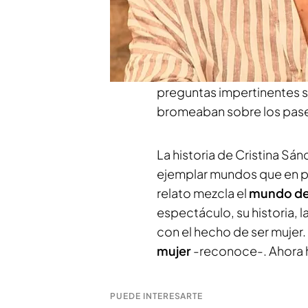
como apoderada. Ahora p
género. “Cuando yo comen
torerita. Y yo respondía qu
entrevista con Noticias Cu
preguntas impertinentes so
bromeaban sobre los pase
La historia de Cristina Sá
ejemplar mundos que en pri
relato mezcla el
mundo de 
espectáculo, su historia, l
con el hecho de ser mujer
mujer
-reconoce-. Ahora h
PUEDE INTERESARTE