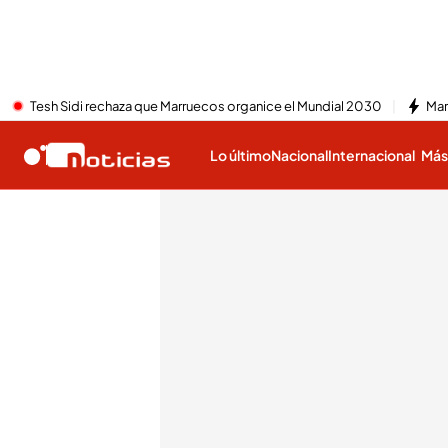
Tesh Sidi rechaza que Marruecos organice el Mundial 2030
Mar
Lo último
Nacional
Internacional
Má