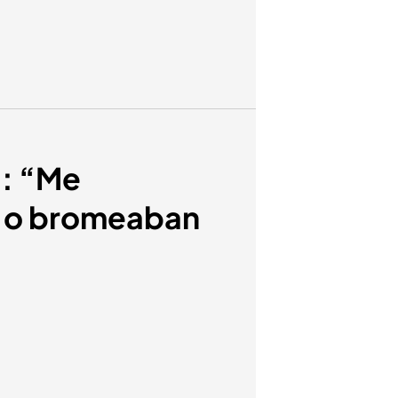
a: “Me
la o bromeaban