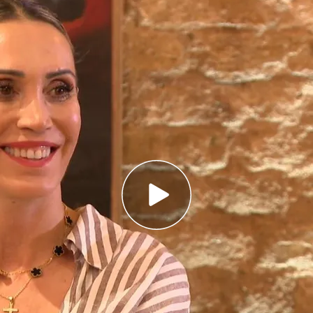
ros en su libro ‘Mujer y torero’
.
IMAGEN: Daniela Navarro y Antonio Palomares
as memorias donde no deja nada en el tintero,
ológico” hasta el acoso a la tauromaquia
a San Basilio: “Nunca me importó que dijeran
planchar”
adrid, 1972) ha sido la
mujer torero más
. Desde su retirada ha ejercido como
 actualmente sigue inmersa en el mundo taurino