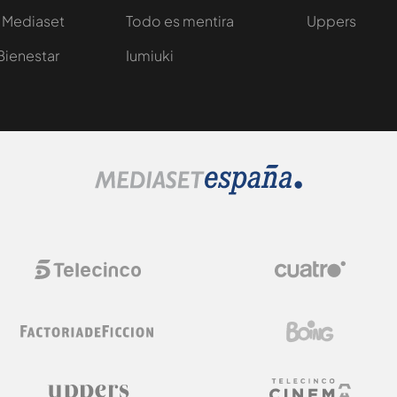
 Mediaset
Todo es mentira
Uppers
Bienestar
Iumiuki