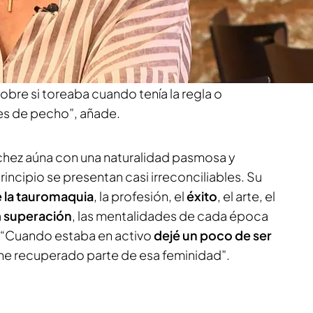
ublica unas memorias,
‘Mujer y torero’,
así, sin
cé decían de forma despectiva que era la
e no, que quería ser torero”, explica en una
atro. “Algunos periodistas incluso me hacían
bre si toreaba cuando tenía la regla o
s de pecho”, añade.
nchez aúna con una naturalidad pasmosa y
ncipio se presentan casi irreconciliables. Su
la tauromaquia
, la profesión, el
éxito
, el arte, el
a
superación
, las mentalidades de cada época
. “Cuando estaba en activo
dejé un poco de ser
e recuperado parte de esa feminidad”.