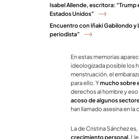
Isabel Allende, escritora: “Trump
Estados Unidos”
Encuentro con Iñaki Gabilondo y L
periodista”
En estas memorias aparec
ideologizada posible los h
menstruación, el embaraz
para ello. Y
mucho sobre e
derechos al hombre y eso 
acoso de algunos sector
han llamado asesina en la c
La de Cristina Sánchez es, a
crecimiento personal.
Lle