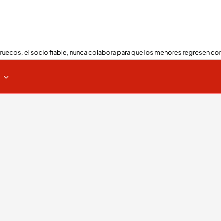
ruecos, el socio fiable, nunca colabora para que los menores regresen con
s