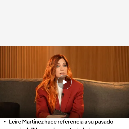
Leire Martínez presenta 'Mi nombre', el inicio de su proyecto en solitario
.
IMAGEN: D. Navarro / J. Noriega
Redacción digital Noticias Cuatro
11 ABR 2025 - 20:01h.
'Mi nombre' representa el inicio de la carrera en
solitario de Leire Martínez tras separarse de La
Oreja de Van Gogh
Leire Martínez hace referencia a su pasado