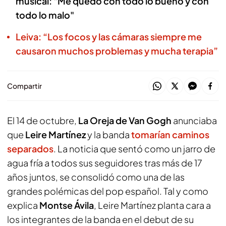
musical: "Me quedo con todo lo bueno y con
todo lo malo"
Leiva: “Los focos y las cámaras siempre me
causaron muchos problemas y mucha terapia”
Compartir
El 14 de octubre,
La Oreja de Van Gogh
anunciaba
que
Leire Martínez
y la banda
tomarían caminos
separados
. La noticia que sentó como un jarro de
agua fría a todos sus seguidores tras más de 17
años juntos, se consolidó como una de las
grandes polémicas del pop español. Tal y como
explica
Montse Ávila
, Leire Martínez planta cara a
los integrantes de la banda en el debut de su