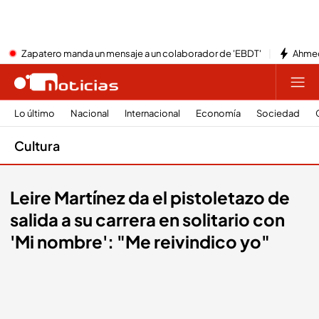
Zapatero manda un mensaje a un colaborador de 'EBDT'
Ahmed
Lo último
Nacional
Internacional
Economía
Sociedad
Cultura
Leire Martínez da el pistoletazo de
salida a su carrera en solitario con
'Mi nombre': "Me reivindico yo"