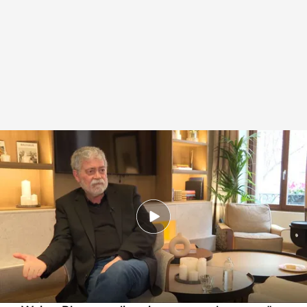
Walter Riso comenta las claves del amor propio
.
IMAGEN: Fernando
González
Redacción digital Noticias Cuatro
26 MAR 2025 - 20:19h.
Walter Riso, psicólogo, acaba de publicar 'Los
7 pilares del amor propio', una guía para lograr
la autoestima necesaria