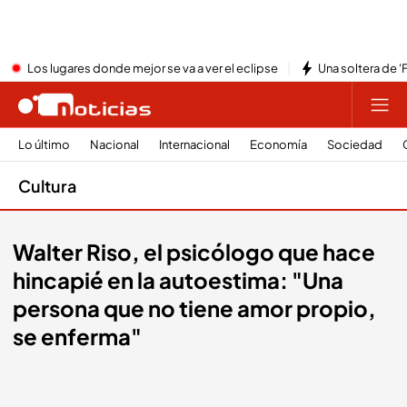
Los lugares donde mejor se va a ver el eclipse
Una soltera de '
Lo último
Nacional
Internacional
Economía
Sociedad
Cultura
Walter Riso, el psicólogo que hace
hincapié en la autoestima: "Una
persona que no tiene amor propio,
se enferma"