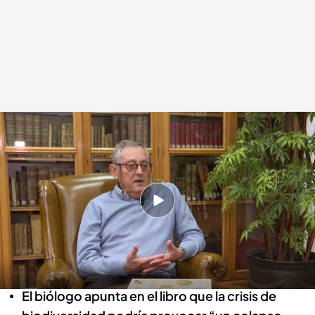
Miguel Delibes presenta su nuevo libro, 'Gracias a la vida'
.
IMAGEN: Luis
Ruiz
Redacción digital Noticias Cuatro
Agencia EFE
Irene Fernández Novo
03 DIC 2024 - 11:00h.
Miguel Delibes presenta su nuevo libro,
'Gracias a la vida', para reivindicar la
biodiversidad
El biólogo apunta en el libro que la crisis de