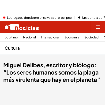
Los lugares donde mejor se va a ver el eclipse
Una soltera de '
Lo último
Nacional
Internacional
Economía
Sociedad
Cultura
Miguel Delibes, escritor y biólogo:
“Los seres humanos somos la plaga
más virulenta que hay en el planeta”