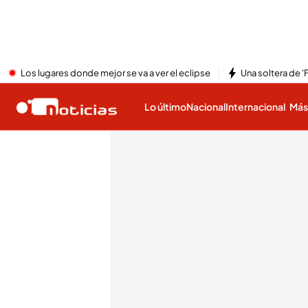
Los lugares donde mejor se va a ver el eclipse
Una soltera de '
Lo último
Nacional
Internacional
Má