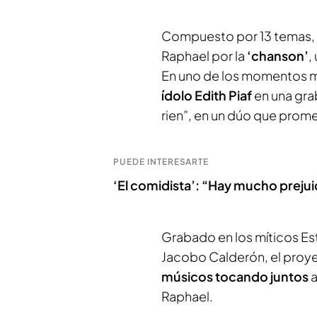
Compuesto por 13 temas, e
Raphael por la
‘chanson’
,
En uno de los momentos m
ídolo Edith Piaf
en una gra
rien”, en un dúo que prome
PUEDE INTERESARTE
‘El comidista’: “Hay mucho prejui
Grabado en los míticos Es
Jacobo Calderón, el proyec
músicos tocando juntos
a
Raphael.