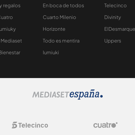
y regalos
En boca de todos
Telecinco
Cuatro
Cuarto Milenio
Divinity
Iumiuky
Horizonte
ElDesmarqu
 Mediaset
Todo es mentira
Uppers
Bienestar
Iumiuki