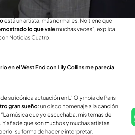
acques Brel o la inigualable Édith Piaf.
do
está un artista, más normal es. No tiene que
emostrado lo que vale
muchas veces”, explica
con Noticias Cuatro.
io en el West End con Lily Collins me parecía
de su icónica actuación en L’ Olympia de París
tro gran sueño
: un disco homenaje a la canción
s. “La música que yo escuchaba, mis temas de
l. Y añade que son muchos y muchas artistas
erlo, su forma de hacer e interpretar.