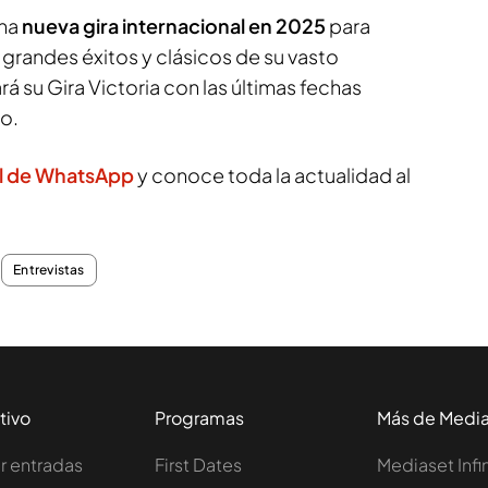
una
nueva gira internacional en 2025
para
 grandes éxitos y clásicos de su vasto
ará su Gira Victoria con las últimas fechas
o.
l de WhatsApp
y conoce toda la actualidad al
Entrevistas
tivo
Programas
Más de Medi
 entradas
First Dates
Mediaset Infi