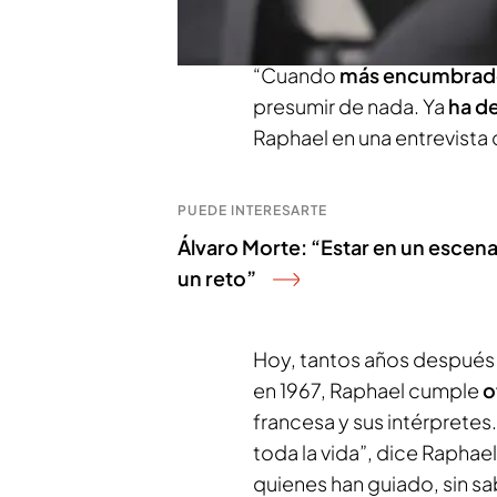
Bécaud, Charles Aznavour, J
“Cuando
más encumbra
presumir de nada. Ya
ha d
Raphael en una entrevista 
PUEDE INTERESARTE
Álvaro Morte: “Estar en un escenar
un reto”
Hoy, tantos años después 
en 1967, Raphael cumple
o
francesa y sus intérprete
toda la vida”, dice Raphae
quienes han guiado, sin sab