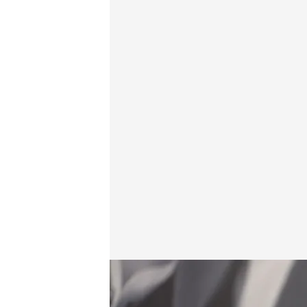
IMAGEN: Raquel Vázquez y Fede Cubas
.
El cantante
Miguel Manso