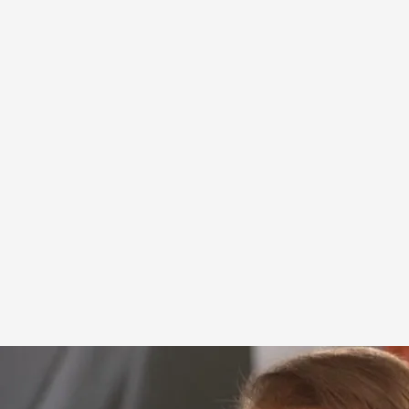
 presenta su nueva álbum: 'Ayer... aún'