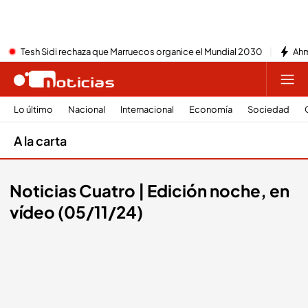
Tesh Sidi rechaza que Marruecos organice el Mundial 2030
Ahm
Lo último
Nacional
Internacional
Economía
Sociedad
A la carta
Noticias Cuatro | Edición noche, en
vídeo (05/11/24)