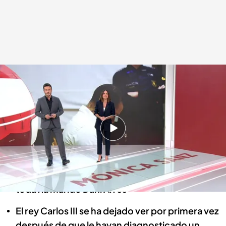
Las noticias, de la mano de Diego Losada y Mónica Sanz
Redacción digital Noticias Cuatro
06 FEB 2024 - 21:45h.
Los agricultores colapsan las carreteras
españolas para hacerse oír
Joana Sanz declara en el juicio contra su
todavía marido Dani Alves
El rey Carlos III se ha dejado ver por primera vez
después de que le hayan diagnosticado un