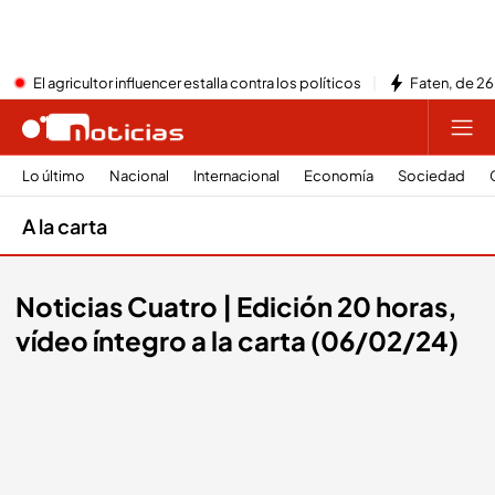
El agricultor influencer estalla contra los políticos
Faten, de 26
Lo último
Nacional
Internacional
Economía
Sociedad
A la carta
Noticias Cuatro | Edición 20 horas,
vídeo íntegro a la carta (06/02/24)