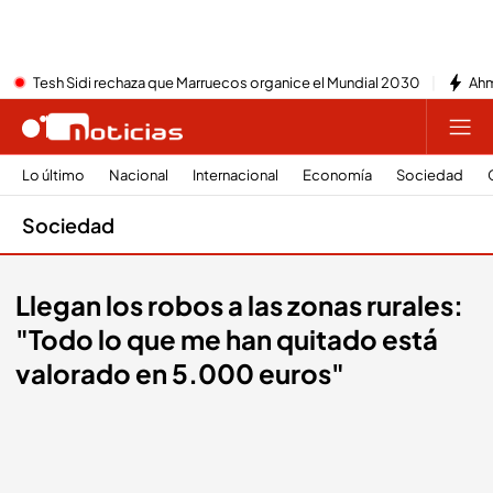
Tesh Sidi rechaza que Marruecos organice el Mundial 2030
Ahm
Lo último
Nacional
Internacional
Economía
Sociedad
Sociedad
Llegan los robos a las zonas rurales:
"Todo lo que me han quitado está
valorado en 5.000 euros"