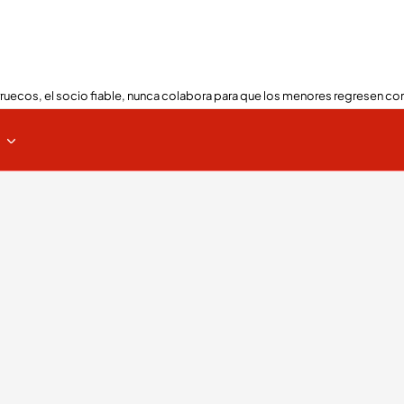
ruecos, el socio fiable, nunca colabora para que los menores regresen con
s