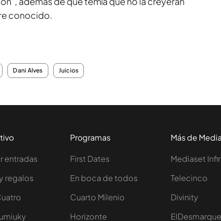
ión", además de que temía que no la creyeran
re conocido.
Dani Alves
Juicios
tivo
Programas
Más de Medi
 entradas
First Dates
Mediaset Infi
y regalos
En boca de todos
Telecinco
Cuatro
Cuarto Milenio
Divinity
Iumiuky
Horizonte
ElDesmarqu