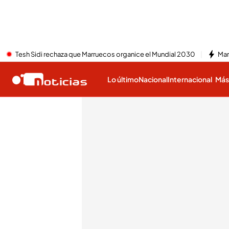
Tesh Sidi rechaza que Marruecos organice el Mundial 2030
Mar
Lo último
Nacional
Internacional
Má