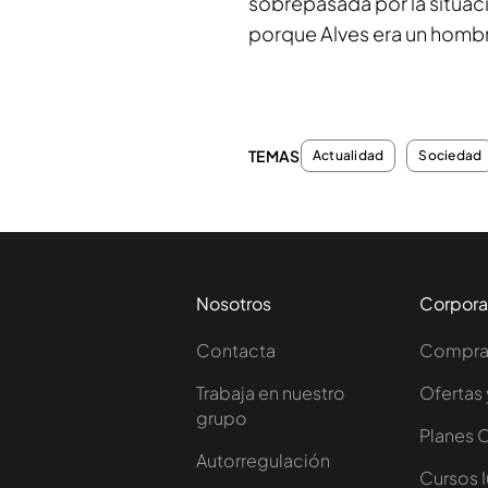
sobrepasada por la situac
porque Alves era un homb
TEMAS
Actualidad
Sociedad
Nosotros
Corpora
Contacta
Comprar
Trabaja en nuestro
Ofertas 
grupo
Planes 
Autorregulación
Cursos 