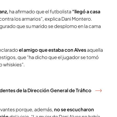
anz,
ha afirmado que el futbolista
“llegó a casa
ntra los armarios”, explica Dani Montero.
gurado que su marido se desplomo en la cama
declarado
el amigo que estaba con Alves
aquella
stigos, que “ha dicho que el jugador se tomó
o whiskies”.
entes de la Dirección General de Tráfico
levantes porque, además,
no se escucharon
ción
del juicio. “La mujer de Dani Alves no había