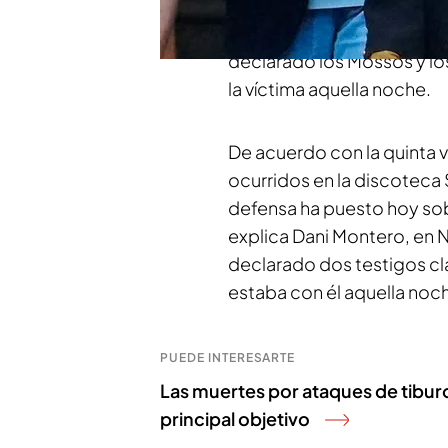
mujer y el cocinero que es
bebió grandes cantidades
declarado los Mossos y lo
la víctima aquella noche.
De acuerdo con la quinta v
ocurridos en la discoteca
defensa ha puesto hoy sob
explica Dani Montero, en 
declarado dos testigos cla
estaba con él aquella noc
PUEDE INTERESARTE
Las muertes por ataques de tiburo
principal objetivo