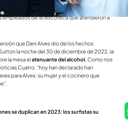
taba con él. Ambos han insistido en que Alves
 de alcohol aquella noche. También han
s empleados de la discoteca que atendieron a
ersión que Dani Alves dio de los hechos
 Sutton la noche del 30 de diciembre de 2022, la
re la mesa el
atenuante del alcohol.
Como nos
Noticias Cuatro, “hoy han declarado han
ves para Alves: su mujer y el cocinero que
he”.
nes se duplican en 2023: los surfistas su