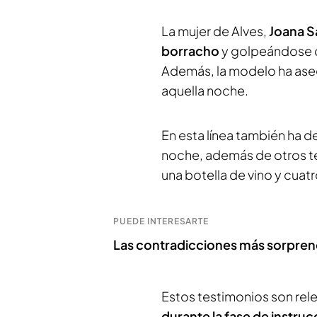
La mujer de Alves,
Joana S
borracho
y golpeándose co
Además, la modelo ha ase
aquella noche.
En esta línea también ha 
noche, además de otros te
una botella de vino y cuatr
PUEDE INTERESARTE
Las contradicciones más sorprend
Estos testimonios son re
durante la fase de instruc