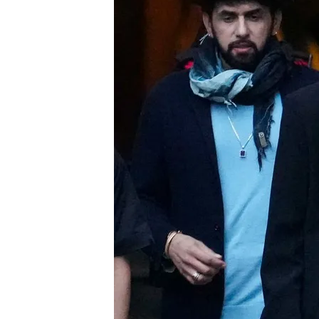
06 FEB 2024 - 20:52h.
Durante la segunda jorn
Alves y un cocinero ami
Ambos han afirmado que
cantidades de alcohol
Juicio contra Dani Alve
de la primera jornada
Compartir
En la segunda jornada del
de una joven han declarad