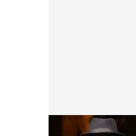
Joana Sanz después de declarar
Redacción digital Noticias Cuatro