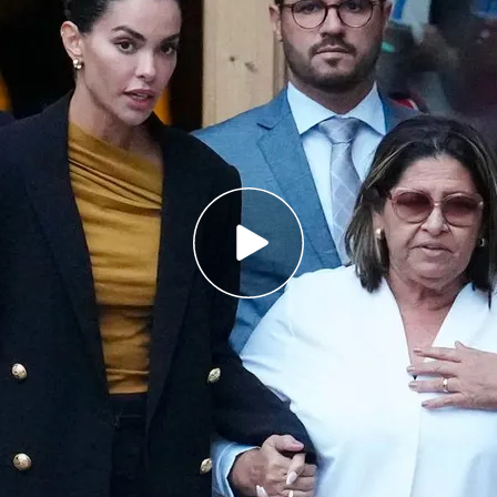
ada del juicio han declarado la mujer de Dani
go del futbolista
 aquella noche el jugador bebió grandes
s por presunta agresión sexual: las conclusiones
juicio contra Dani Alves
por la presunta violación
o varios
testigos claves
para el futbolista: su