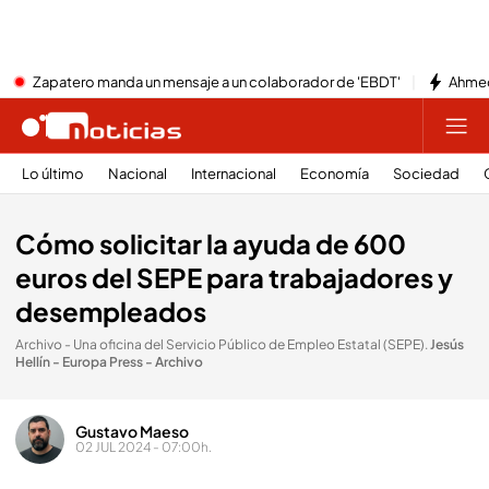
Zapatero manda un mensaje a un colaborador de 'EBDT'
Ahmed
Lo último
Nacional
Internacional
Economía
Sociedad
Cómo solicitar la ayuda de 600
euros del SEPE para trabajadores y
desempleados
Archivo - Una oficina del Servicio Público de Empleo Estatal (SEPE)
.
Jesús
Hellín - Europa Press - Archivo
Gustavo Maeso
02 JUL 2024 - 07:00h.