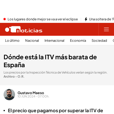
Los lugares donde mejor se va a ver el eclipse
Una soltera de '
Lo último
Nacional
Internacional
Economía
Sociedad
Dónde está la ITV más barata de
España
Los precios por la Inspección Técnica de Vehículos verían según la región
.
Archivo - O.R.
Gustavo Maeso
10 JUN 2024 - 07:00h.
El precio que pagamos por superar la ITV de