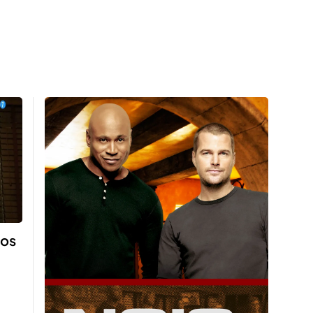
ios
'