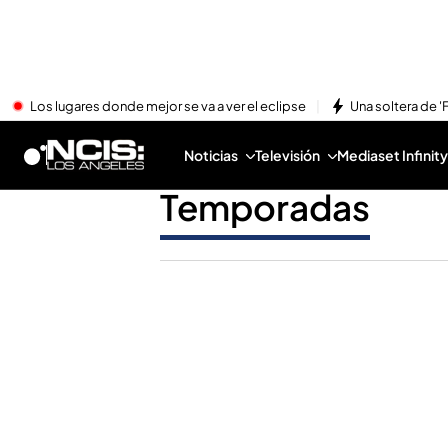
Los lugares donde mejor se va a ver el eclipse
Una soltera de '
Noticias
Televisión
Mediaset Infinity
Temporadas