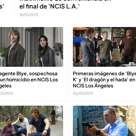
s'
el final de 'NCIS L.A.'
16/01/2013
 agente Blye, sospechosa
Primeras imágenes de 'Bly
un homicidio en NCIS Los
K' y 'El dragón y el hada' en
geles
NCIS Los Ángeles
01/2013
02/01/2013