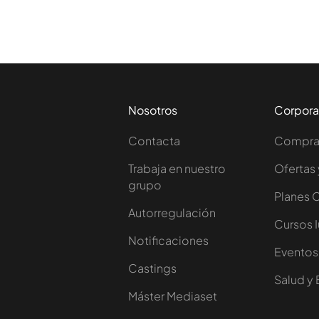
Nosotros
Corpora
Contacta
Comprar
Trabaja en nuestro
Ofertas 
grupo
Planes 
Autorregulación
Cursos 
Notificaciones
Eventos
Castings
Salud y 
Máster Mediaset