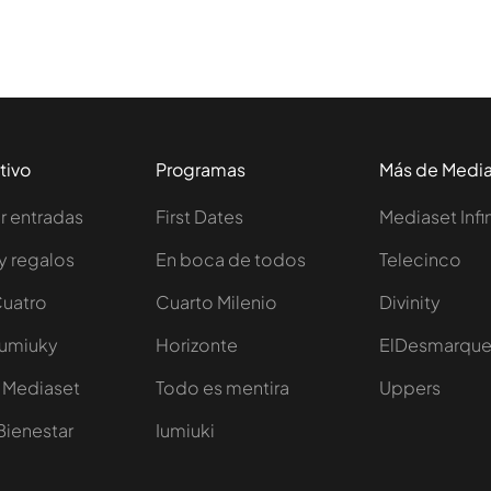
tivo
Programas
Más de Medi
 entradas
First Dates
Mediaset Infi
y regalos
En boca de todos
Telecinco
Cuatro
Cuarto Milenio
Divinity
Iumiuky
Horizonte
ElDesmarqu
 Mediaset
Todo es mentira
Uppers
Bienestar
Iumiuki