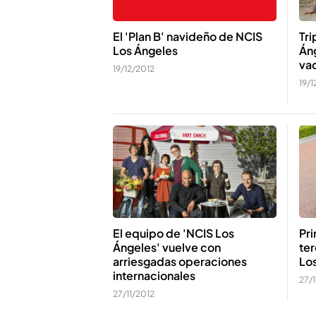
El 'Plan B' navideño de NCIS
Tri
Los Ángeles
Áng
va
19/12/2012
19/1
El equipo de 'NCIS Los
Pr
Ángeles' vuelve con
te
arriesgadas operaciones
Lo
internacionales
27/1
27/11/2012