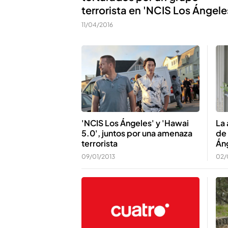
terrorista en 'NCIS Los Ángele
11/04/2016
'NCIS Los Ángeles' y 'Hawai
La
5.0', juntos por una amenaza
de 
terrorista
Án
09/01/2013
02/