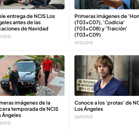
ple entrega de NCIS Los
Primeras imágenes de 'Hon
eles antes de las
(T03xC07), 'Codicia'
caciones de Navidad
(T03xC08) y 'Traición'
(T03xC09)
2/2012
12/12/2012
imeras imágenes de la
Conoce a los 'protas' de N
rcera temporada de NCIS
Los Ángeles
s Ángeles
26/11/2012
1/2012