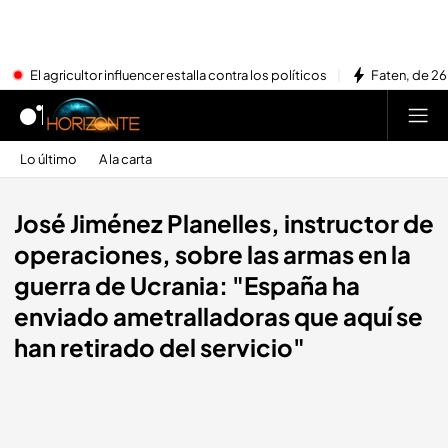
El agricultor influencer estalla contra los políticos
Faten, de 26
Lo último
A la carta
José Jiménez Planelles, instructor de
operaciones, sobre las armas en la
guerra de Ucrania: "España ha
enviado ametralladoras que aquí se
han retirado del servicio"