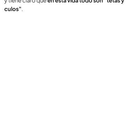
y tiene claro que
en esta vida todo son “tetas y
culos”
.