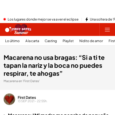
Los lugares donde mejor se va a ver el eclipse
Una soltera de '
Lo último
A la carta
Casting
Playlist
Nidito de amor
Firs
Macarena no usa bragas: “Si a ti te
tapan la nariz y la boca no puedes
respirar, te ahogas”
Macarena en 'First Dates'
First Dates
13 SEP 2021 - 22:55h.