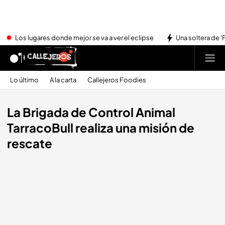
Los lugares donde mejor se va a ver el eclipse
Una soltera de '
Lo último
A la carta
Callejeros Foodies
La Brigada de Control Animal
TarracoBull realiza una misión de
rescate