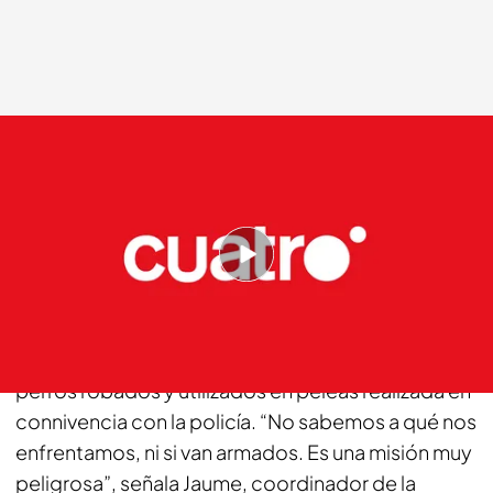
cuatro.com
21 DIC 2013 - 01:40h.
Compartir
Callejeros acompaña a la Brigada de Control
Animal TarracoBull en una misión de rescate de
perros robados y utilizados en peleas realizada en
connivencia con la policía. “No sabemos a qué nos
enfrentamos, ni si van armados. Es una misión muy
peligrosa”, señala Jaume, coordinador de la