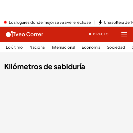
Los lugares donde mejor se va a ver el eclipse
Una soltera de '
Tveo Correr
DIRECTO
Lo último
Nacional
Internacional
Economía
Sociedad
Kilómetros de sabiduría