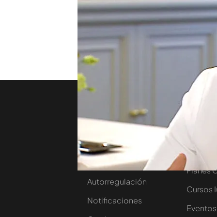
“respetar el producto”. Pa
“identifique” la esencia co
TEMAS
Noticias Cuatro
Hable
Nosotros
Corpora
Contacta
Comprar
Trabaja en nuestro
Ofertas 
grupo
Planes 
Autorregulación
Cursos 
Notificaciones
Eventos