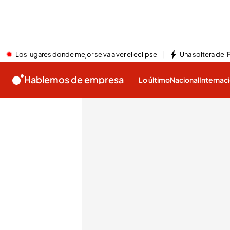
Los lugares donde mejor se va a ver el eclipse
Una soltera de '
Hablemos de empresa
Lo último
Nacional
Internac