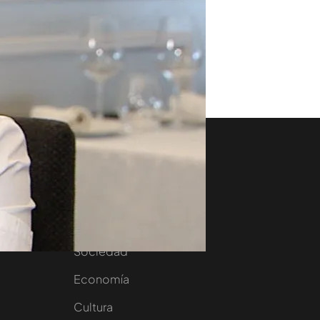
aset
Noticias Cuatro
nity
Nacional
Internacional
Sociedad
e
Economía
Cultura