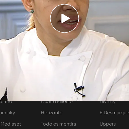
ra María es muy importante que la gente
n la que se elaboran los platos.
mos de empresa
tivo
Programas
Más de Medi
 entradas
First Dates
Mediaset Infi
y regalos
En boca de todos
Telecinco
Cuatro
Cuarto Milenio
Divinity
Iumiuky
Horizonte
ElDesmarqu
 Mediaset
Todo es mentira
Uppers