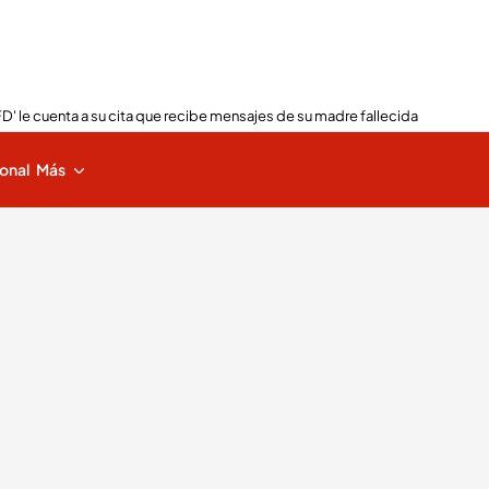
FD' le cuenta a su cita que recibe mensajes de su madre fallecida
ional
Más