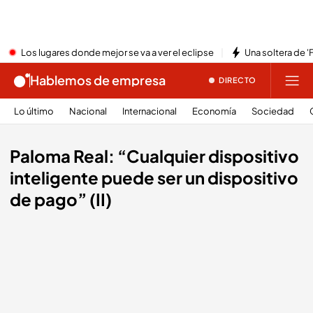
Los lugares donde mejor se va a ver el eclipse
Una soltera de '
Hablemos de empresa
DIRECTO
Lo último
Nacional
Internacional
Economía
Sociedad
Paloma Real: “Cualquier dispositivo
inteligente puede ser un dispositivo
de pago” (II)