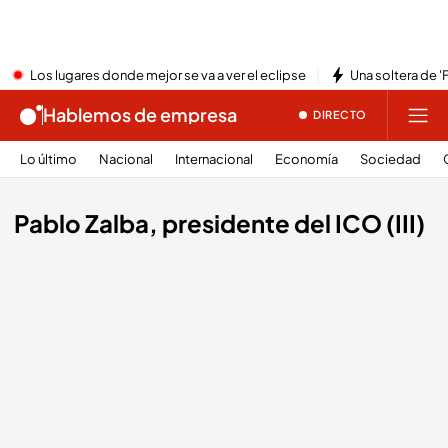
Los lugares donde mejor se va a ver el eclipse
Una soltera de '
Hablemos de empresa
DIRECTO
Lo último
Nacional
Internacional
Economía
Sociedad
Pablo Zalba, presidente del ICO (III)