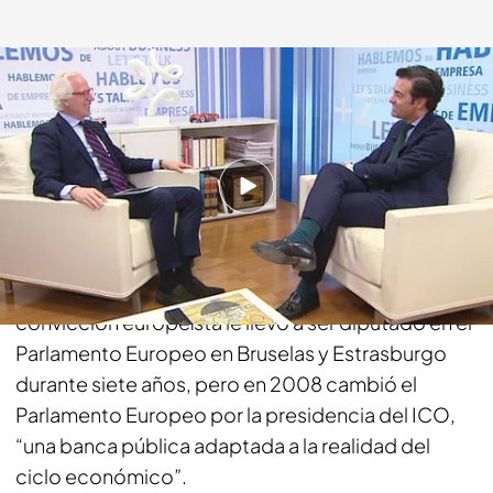
cuatro.com
15 NOV 2017 - 06:00h.
Compartir
Licenciado en económicas, Pablo Zalba acabó
dedicándose a la política “por casualidad” . Su
convicción europeísta le llevó a ser diputado en el
Parlamento Europeo en Bruselas y Estrasburgo
durante siete años, pero en 2008 cambió el
Parlamento Europeo por la presidencia del ICO,
“una banca pública adaptada a la realidad del
ciclo económico”.