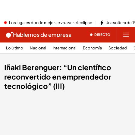
Los lugares donde mejor se va a ver el eclipse
Una soltera de '
Hablemos de empresa
DIRECTO
Lo último
Nacional
Internacional
Economía
Sociedad
Iñaki Berenguer: “Un científico
reconvertido en emprendedor
tecnológico” (III)