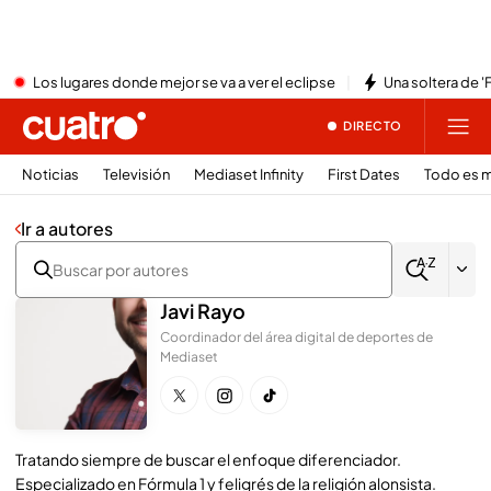
Los lugares donde mejor se va a ver el eclipse
Una soltera de '
DIRECTO
Noticias
Televisión
Mediaset Infinity
First Dates
Todo es m
Ir a autores
Javi Rayo
Coordinador del área digital de deportes de
Mediaset
Tratando siempre de buscar el enfoque diferenciador.
Especializado en Fórmula 1 y feligrés de la religión alonsista.