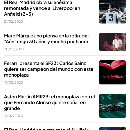
El Real Madrid obra su enésima
remontada y vence al Liverpool en
Anfield (2-5)
21/02/2023
Marc Márquez no piensa en la retirada:
"Aún tengo 30 años y mucho por hacer"
20/02/2023
Ferarri presenta el SF23: Carlos Sainz
quiere ser campeón del mundo con este
monoplaza
14/02/2023
Aston Martin AMR23: el monoplaza con el
que Fernando Alonso quiere soñar en
grande
13/02/2023
El Real Madrid se gusta ante el Al Hilal y