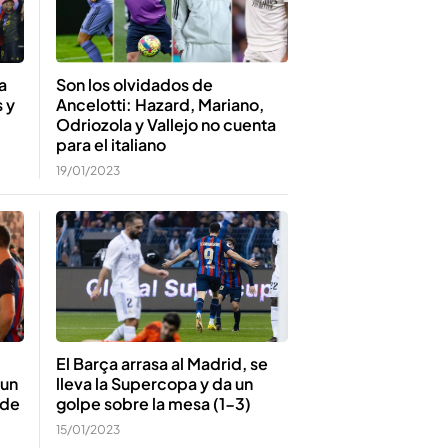
Son los olvidados de
a
Ancelotti: Hazard, Mariano,
 y
Odriozola y Vallejo no cuenta
para el italiano
19/01/2023
El Barça arrasa al Madrid, se
 un
lleva la Supercopa y da un
 de
golpe sobre la mesa (1-3)
15/01/2023