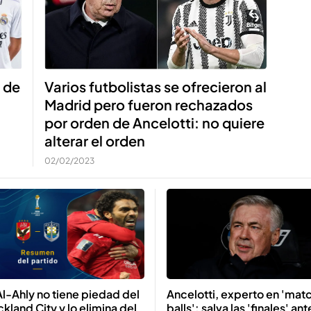
e de
Varios futbolistas se ofrecieron al
Madrid pero fueron rechazados
por orden de Ancelotti: no quiere
alterar el orden
02/02/2023
Al-Ahly no tiene piedad del
Ancelotti, experto en 'mat
kland City y lo elimina del
balls': salva las 'finales' ant