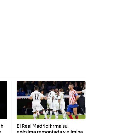
El Real Madrid firma su
ch
enésima remontada y elimina
e