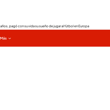
 años, pagó con su vida su sueño de jugar al fútbol en Europa
Más