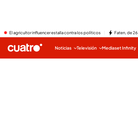
El agricultor influencer estalla contra los políticos
Faten, de 26
Noticias
Televisión
Mediaset Infinity