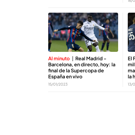
16/
Al minuto
Real Madrid -
El
Barcelona, en directo, hoy: la
mil
final de la Supercopa de
mas
España en vivo
la 
15/01/2023
13/