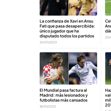
Ceb
La confianza de Xavi en Ansu
Anc
Fati que pasa desapercibida:
dá
único jugador que ha
disputado todos los partidos
20/
20/01/2023
Haz
El Mundial pasa factura al
va
Madrid: más lesionados y
mil
futbolistas más cansados
201
18/01/2023