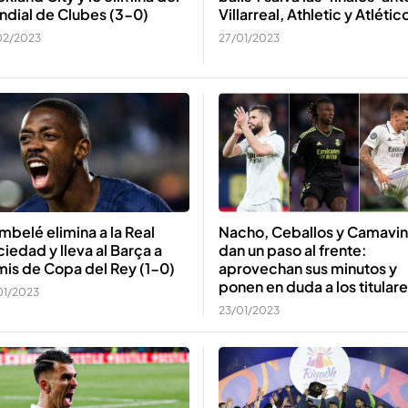
ndial de Clubes (3-0)
Villarreal, Athletic y Atlétic
02/2023
27/01/2023
belé elimina a la Real
Nacho, Ceballos y Camavi
iedad y lleva al Barça a
dan un paso al frente:
is de Copa del Rey (1-0)
aprovechan sus minutos y
ponen en duda a los titular
01/2023
23/01/2023