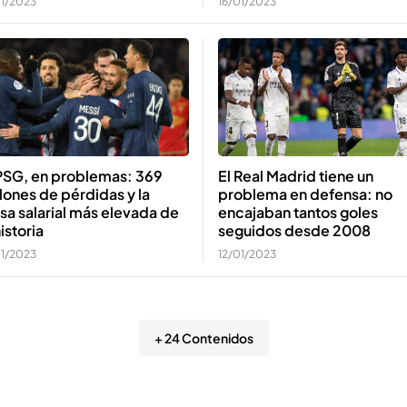
16/01/2023
01/2023
 PSG, en problemas: 369
El Real Madrid tiene un
lones de pérdidas y la
problema en defensa: no
a salarial más elevada de
encajaban tantos goles
historia
seguidos desde 2008
01/2023
12/01/2023
+ 24 Contenidos