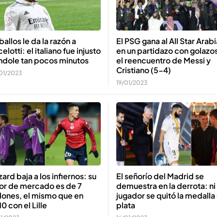
allos le da la razón a
El PSG gana al All Star Arabi
elotti: el italiano fue injusto
en un partidazo con golazos
ndole tan pocos minutos
el reencuentro de Messi y
Cristiano (5-4)
01/2023
19/01/2023
El señorío del Madrid se
ard baja a los infiernos: su
demuestra en la derrota: ni
lor de mercado es de 7
jugador se quitó la medalla
lones, el mismo que en
plata
0 con el Lille