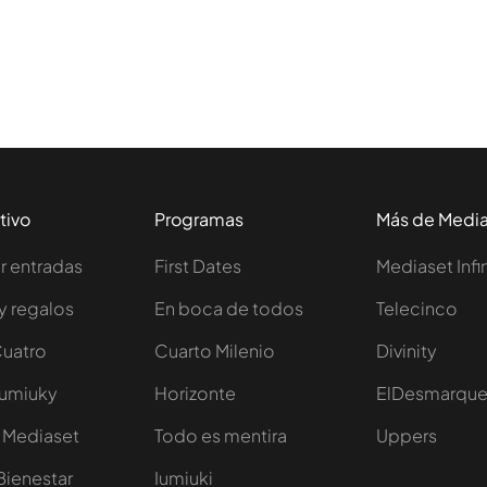
tivo
Programas
Más de Medi
 entradas
First Dates
Mediaset Infi
y regalos
En boca de todos
Telecinco
Cuatro
Cuarto Milenio
Divinity
Iumiuky
Horizonte
ElDesmarqu
 Mediaset
Todo es mentira
Uppers
Bienestar
Iumiuki