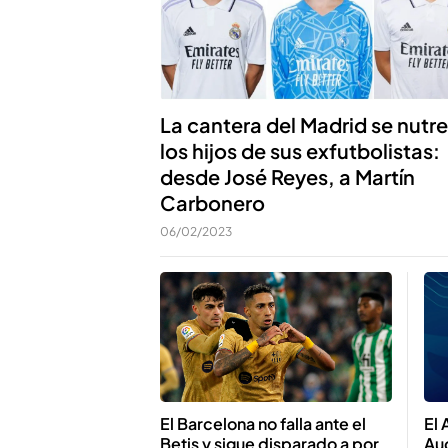
La cantera del Madrid se nutr
los hijos de sus exfutbolistas:
desde José Reyes, a Martín
Carbonero
06/02/2023
El 
El Barcelona no falla ante el
Auc
Betis y sigue disparado a por