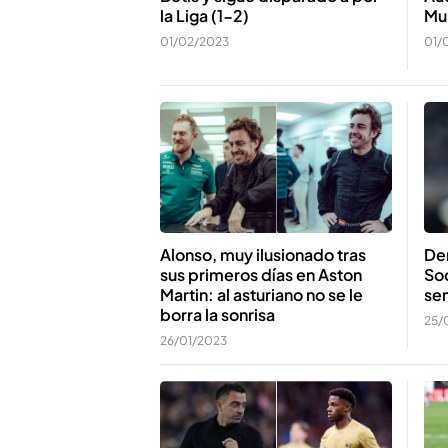
Mu
la Liga (1-2)
01/
01/02/2023
Alonso, muy ilusionado tras
Dem
sus primeros días en Aston
Soc
Martin: al asturiano no se le
sem
borra la sonrisa
25/
26/01/2023