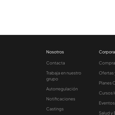
Nosotros
Corpora
Contacta
Comprar
Trabaja en nuestro
Ofertas 
grupo
Planes 
Autorregulación
Cursos 
Notificaciones
Eventos
Castings
Salud y 