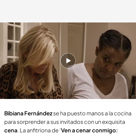
Bibiana junto a su asistenta Ana
cuatro.com
19 MAR 2020 - 00:34h.
Bibiana se maldice en la cocina en todas las
lenguas posibles
Compartir
Bibiana Fernández
se ha puesto manos a la cocina
para sorprender a sus invitados con un exquisita
cena
. La anfitriona de ‘
Ven a cenar conmigo: