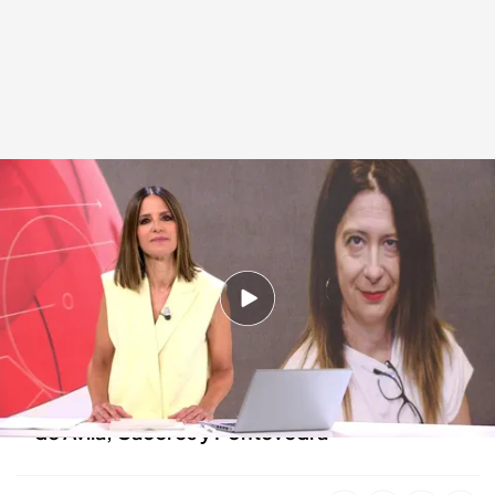
Las noticias, de la mano de Mónica Sanz
Redacción digital Noticias Cuatro
31 JUL 2025 - 21:33h.
Se acerca una ola de calor en plena operación
salida de verano
Siguen las labores de extinción en los fuegos
de Ávila, Cáceres y Pontevedra