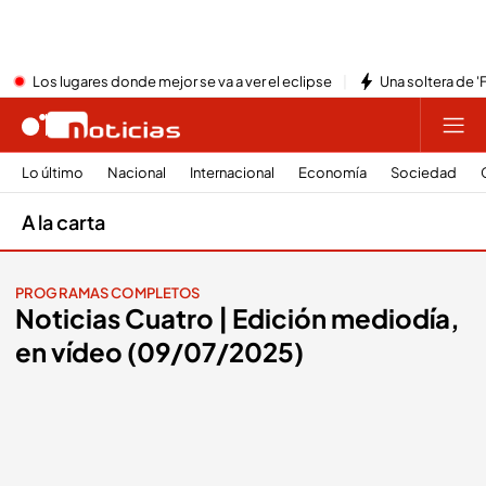
Los lugares donde mejor se va a ver el eclipse
Una soltera de '
Lo último
Nacional
Internacional
Economía
Sociedad
A la carta
PROGRAMAS COMPLETOS
Noticias Cuatro | Edición mediodía,
en vídeo (09/07/2025)