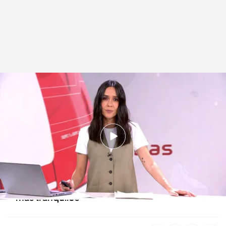
Las noticias, de la mano de Alba Lago
Redacción digital Noticias Cuatro
09 JUL 2025 - 15:13h.
Pedro Sánchez se planteó dimitir pero de
momento lo ha descartado
Los vecinos del Bajo Ebro respiran hoy un poco
más tranquilos