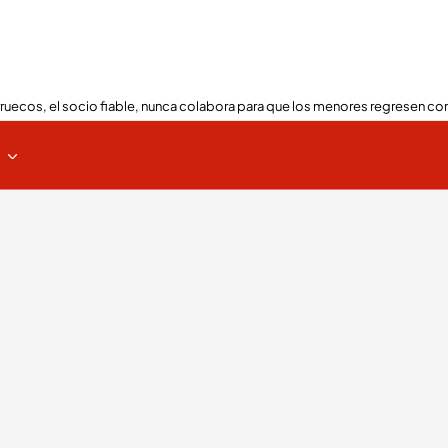
ruecos, el socio fiable, nunca colabora para que los menores regresen con
s