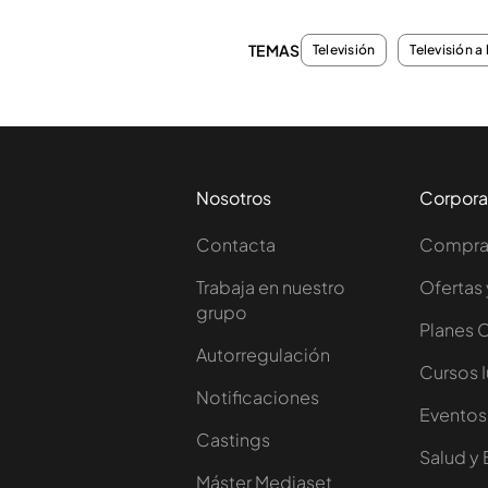
TEMAS
Televisión
Televisión a 
Nosotros
Corpora
Contacta
Comprar
Trabaja en nuestro
Ofertas 
grupo
Planes 
Autorregulación
Cursos 
Notificaciones
Eventos
Castings
Salud y 
Máster Mediaset