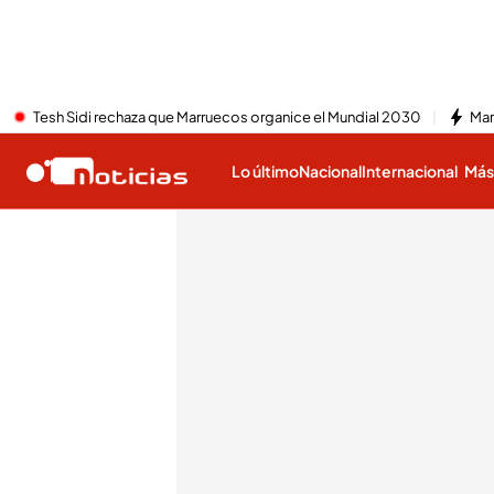
Tesh Sidi rechaza que Marruecos organice el Mundial 2030
Mar
Lo último
Nacional
Internacional
Má