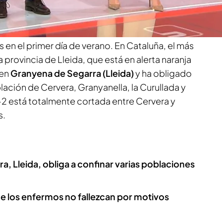
egarra (Lleida) obliga al confinamiento
s en el primer día de verano. En Cataluña, el más
 provincia de Lleida, que está en alerta naranja
 en
Granyena de Segarra (Lleida)
y ha obligado
lación de Cervera, Granyanella, la Curullada y
-2 está totalmente cortada entre Cervera y
s.
a, Lleida, obliga a confinar varias poblaciones
ue los enfermos no fallezcan por motivos