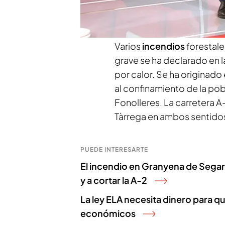
Un incendio en Granyena de S
de varias localidades
Varios
incendios
forestale
grave se ha declarado en la
por calor. Se ha originado
al confinamiento de la pob
Fonolleres. La carretera A
Tàrrega en ambos sentido
PUEDE INTERESARTE
El incendio en Granyena de Segarr
y a cortar la A-2
La ley ELA necesita dinero para q
económicos