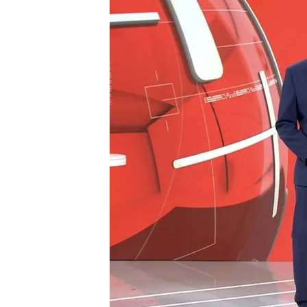
Redacción digital Noticias Cuatro
22 JUN 2025 - 13:32h.
Ocho muertos al incendi
Un incendio en Granyena
de varias localidades
Compartir
Ocho muertos al incendiarse 
Terrible accidente en un
g
en el sur del estado brasi
muerto
al incendiarse el 
viajaban en él han sobreviv