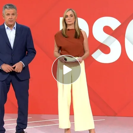
arse un globo aerostático en Brasil
 de Segarra (Lleida) obliga al confinamiento
un globo aerostático en Brasil
lobo estático
en el municipio de
Praia Grande
,
leño de Santa Catarina.
Ocho personas han
globo aerostático. Otras13 personas que
ido.