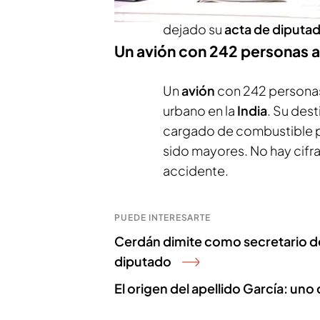
escaño, asegura no que no 
dejado su
acta de diputa
Un avión con 242 personas a 
Un
avión
con 242 personas
urbano en la
India
. Su dest
cargado de combustible p
sido mayores. No hay cifra 
accidente.
PUEDE INTERESARTE
Cerdán dimite como secretario de
diputado
El origen del apellido García: un