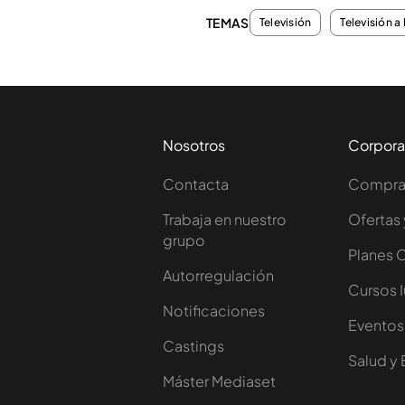
TEMAS
Televisión
Televisión a 
Nosotros
Corpora
Contacta
Comprar
Trabaja en nuestro
Ofertas 
grupo
Planes 
Autorregulación
Cursos 
Notificaciones
Eventos
Castings
Salud y 
Máster Mediaset