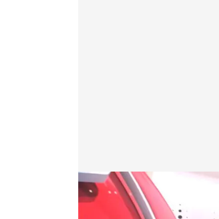
Las noticias, de la mano de Alba Lago
Redacción digital Noticias Cuatro
12 JUN 2025 - 16:26h.