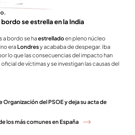
lo ha leído. Ya ha
dimitido
de su cargo y ha
do.
bordo se estrella en la India
 a bordo se ha
estrellado
en pleno núcleo
ino era
Londres
y acababa de despegar. Iba
or lo que las consecuencias del impacto han
oficial de víctimas y se investigan las causas del
 Organización del PSOE y deja su acta de
o de los más comunes en España