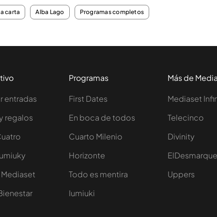
la carta
Alba Lago
Programas completos
tivo
Programas
Más de Medi
 entradas
First Dates
Mediaset Infi
y regalos
En boca de todos
Telecinco
Cuatro
Cuarto Milenio
Divinity
Iumiuky
Horizonte
ElDesmarqu
 Mediaset
Todo es mentira
Uppers
Bienestar
Iumiuki