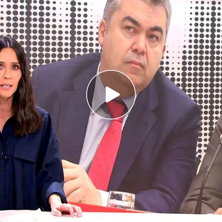
 Cerdán en el núcleo de una organización
o del PSOE
as a bordo se ha estrellado en pleno núcleo
 publicación del informe de la UCO
 tres
del
PSOE
como gestor del cobro de
ambio de concesiones públicas. El juez del
tentes de un delito de organización criminal y
e declarar de forma voluntaria el 25 de junio.
a declarar y aunque ha recibido el informe en su