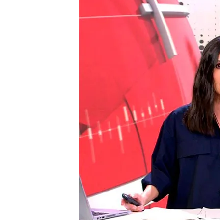
La UCO coloca a Santos
criminal dentro del sen
Un avión con 242 person
urbano en India
Compartir
Santos Cerdán dimite tras la
El informe señala al
número
comisiones a empresas a c
Supremo ve indicios consis
otro de cohecho y le ofrec
Santos Cerdán irá ese día 