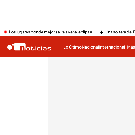
Los lugares donde mejor se va a ver el eclipse
Una soltera de '
Lo último
Nacional
Internacional
Má