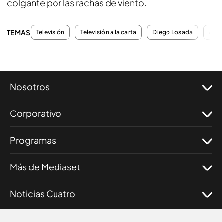
colgante por las rachas de viento.
TEMAS
Televisión
Televisión a la carta
Diego Losada
Actu
Nosotros
Corporativo
Programas
Más de Mediaset
Noticias Cuatro