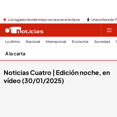
Los lugares donde mejor se va a ver el eclipse
Una soltera de '
Lo último
Nacional
Internacional
Economía
Sociedad
A la carta
Noticias Cuatro | Edición noche, en
vídeo (30/01/2025)