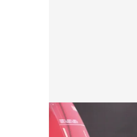
Las noticias, de la mano de Diego Losada
Redacción digital Noticias Cuatro
03 ENE 2025 - 21:33h.