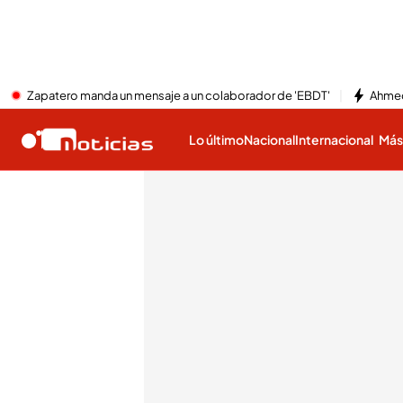
Zapatero manda un mensaje a un colaborador de 'EBDT'
Ahmed
Lo último
Nacional
Internacional
Má