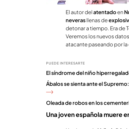
El autor del
atentado
en
N
neveras
llenas de
explosi
detonar a tiempo. Era de Te
Veremos los nuevos datos
atacante paseando por la 
PUEDE INTERESARTE
El síndrome del niño hiperregala
Ábalos se sienta ante el Supremo:
Oleada de robos en los cementer
Una joven española muere en