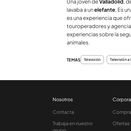
Una joven de
Valladolid
, d
lavaba a un
elefante
. Es u
es una experiencia que of
touroperadores y agencias
experiencias sobre la seg
animales.
TEMAS
Televisión
Televisión a 
Nosotros
Corpora
Contacta
Comprar
Trabaja en nuestro
Ofertas 
grupo