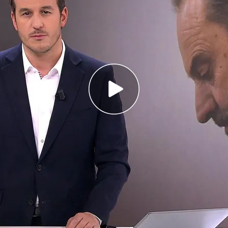
tado cambió su móvil al saber que estaba siendo
en Nueva Orleans planeaba un atentado mayor
e en Tailandia mientras lavaba a un elefante
 cambió su móvil
o
cambió su
móvil
una semana después de
nvestigado
por revelación de secretos. Así,
ías clave para resolver la filtración del correo
e Isabel Díaz Ayuso.