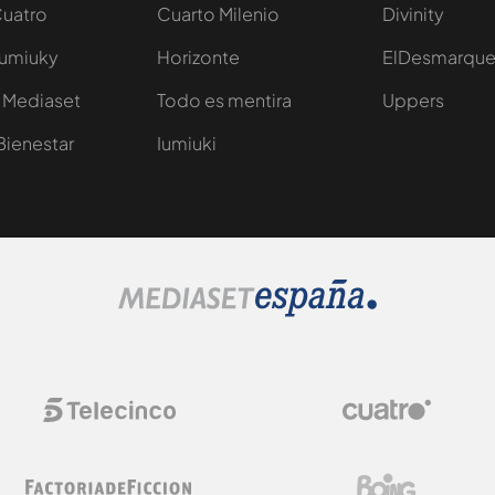
Cuatro
Cuarto Milenio
Divinity
Iumiuky
Horizonte
ElDesmarqu
 Mediaset
Todo es mentira
Uppers
Bienestar
Iumiuki