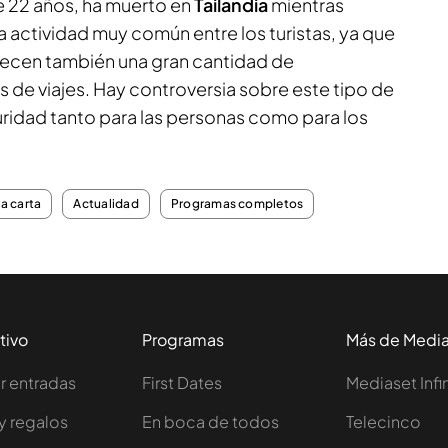
e 22 años, ha muerto en
Tailandia
mientras
na actividad muy común entre los turistas, ya que
recen también una gran cantidad de
 de viajes. Hay controversia sobre este tipo de
uridad tanto para las personas como para los
la carta
Actualidad
Programas completos
tivo
Programas
Más de Medi
 entradas
First Dates
Mediaset Infi
y regalos
En boca de todos
Telecinco