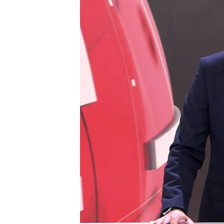
El fiscal general del Es
investigado
El autor del atentado 
Una joven española muer
Compartir
El fiscal general del Estado
El
fiscal general del Estad
saber que estaba siendo
i
borró los mensajes en los d
del abogado de la pareja d
Atentado en Nueva Orleans