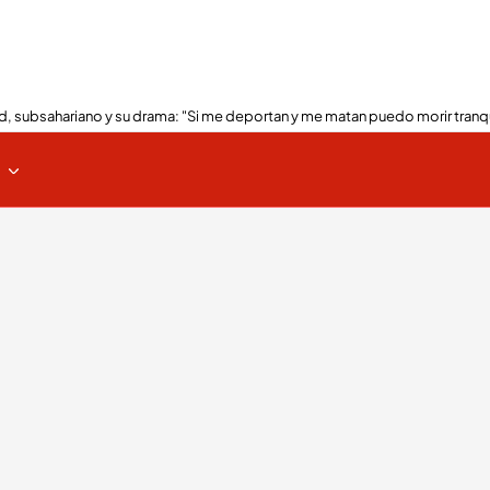
, subsahariano y su drama: "Si me deportan y me matan puedo morir tranq
s