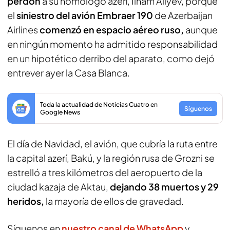
perdón
a su homologo azerí, Ilham Aliyev, porque
el
siniestro del avión Embraer 190
de Azerbaijan
Airlines
comenzó en espacio aéreo ruso,
aunque
en ningún momento ha admitido responsabilidad
en un hipotético derribo del aparato, como dejó
entrever ayer la Casa Blanca.
Toda la actualidad de Noticias Cuatro en
Síguenos
Google News
El día de Navidad, el avión, que cubría la ruta entre
la capital azerí, Bakú, y la región rusa de Grozni se
estrelló a tres kilómetros del aeropuerto de la
ciudad kazaja de Aktau,
dejando 38 muertos y 29
heridos,
la mayoría de ellos de gravedad.
Síguenos en
nuestro canal de WhatsApp
y