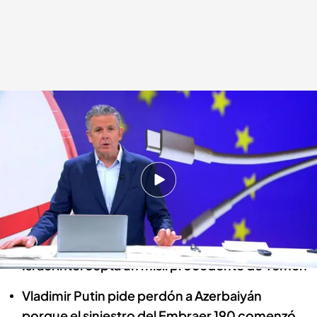
Las noticias, de la mano de Roberto Arce
.
Noticias Cuatro
Redacción digital Noticias Cuatro
29 DIC 2024 - 11:12h.
Muere un preso negro tras recibir una brutal
paliza en un nuevo caso de violencia policial en
EEUU
Israel intercepta un misil procedente de Yemen
Vladimir Putin pide perdón a Azerbaiyán
porque el siniestro del Embraer 190 comenzó