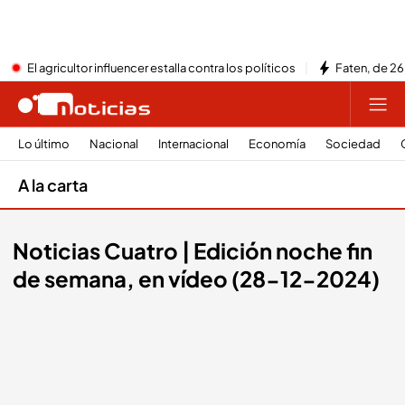
El agricultor influencer estalla contra los políticos
Faten, de 26
Lo último
Nacional
Internacional
Economía
Sociedad
A la carta
Noticias Cuatro | Edición noche fin
de semana, en vídeo (28-12-2024)