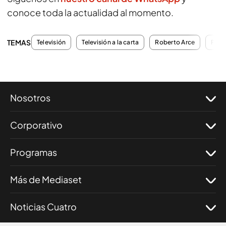
conoce toda la actualidad al momento.
TEMAS
Televisión
Televisión a la carta
Roberto Arce
Prog
Nosotros
Corporativo
Programas
Más de Mediaset
Noticias Cuatro