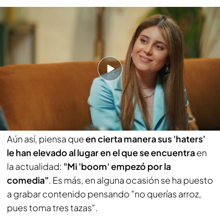
Así encara Roro las críticas negativas de los 'haters' en redes sociales: "Por
el meme haces cualquier cosa"
Aunque al principio confiesa que sí le afectaban
las críticas, ahora intenta no leerlas. De hecho,
asegura que en sus redes nunca hay 'hate', todo lo
contrario. Sin embargo, es cuando te sales de esa
burbuja cuando aparecen las críticas:
"Intento
evitar eso a toda costa".
Aún así, piensa que
en cierta manera sus 'haters'
le han elevado al lugar en el que se encuentra
en
la actualidad:
"Mi 'boom' empezó por la
comedia"
. Es más, en alguna ocasión se ha puesto
a grabar contenido pensando "no querías arroz,
pues toma tres tazas".