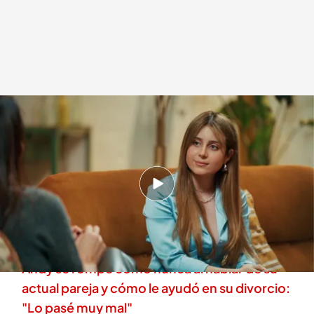
Roro se abre sobre su postura ideológica
.
'Ex. La vida después'
Alba de la Orden
Madrid, 02 ABR 2026 - 00:04h.
Roro se sincera sobre su postura ideológica y
su opinión sobre el feminismo tras las brutales
críticas recibidas en redes sociales
Andy se rompe como nunca al hablar de su
actual pareja y cómo le ayudó en su divorcio:
"Lo pasé muy mal"