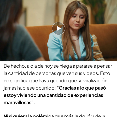
que más le dolió: "Fue un poco duro"
La fama le llegó de un día para el otro a Roro, por lo
que la influencer confiesa que
"fue un poco
duro".
No se dio cuenta de lo que estaba
sucediendo hasta
un momento en concreto que
le comenta
a Ana Milán:
"Hubo un cambio radical
y no lo entendía".
De hecho, a día de hoy se niega a pararse a pensar
la cantidad de personas que ven sus videos. Esto
no significa que haya querido que su viralización
jamás hubiese ocurrido:
"Gracias a lo que pasó
estoy viviendo una cantidad de experiencias
maravillosas".
Ni si quiera la polémica que más le dolió
y de la