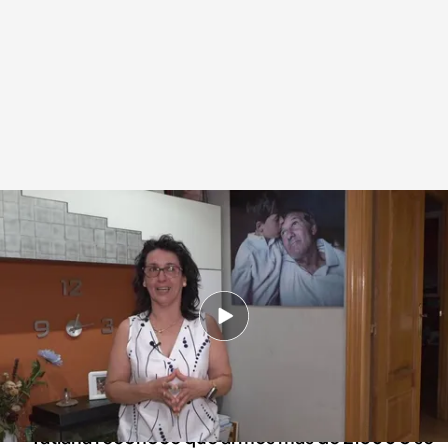
El coste de la ELA
.
Imagen: Aurelio Murga/ Ainhoa Zamanillo
Redacción digital Noticias Cuatro
11 JUN 2026 - 15:18h.
El marido de María, Carlos, murió en febrero,
tras aplicarle la eutanasia después de tres años
de enfermedad.
Tatiana reconoce que al mes más de 2.500€ se