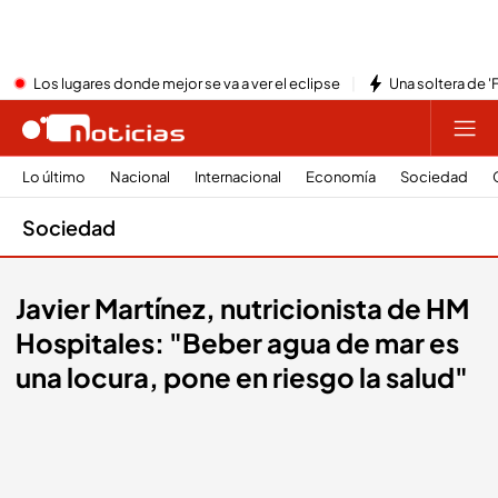
Los lugares donde mejor se va a ver el eclipse
Una soltera de '
Lo último
Nacional
Internacional
Economía
Sociedad
Sociedad
Javier Martínez, nutricionista de HM
Hospitales: "Beber agua de mar es
una locura, pone en riesgo la salud"