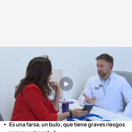
Beber agua de mar, una moda "que es una locura", un bulo
.
Imagen: Jaime
Sánchez
Sandra Mir
18 MAY 2026 - 16:29h.
Gurús e influencers prodigan por redes todos
sus beneficios con mensajes tan peligrosos
como que puede curar el cáncer.
Es una farsa, un bulo, que tiene graves riesgos