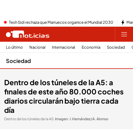
Tesh Sidi rechaza que Marruecos organice el Mundial 2030
Mar
Lo último
Nacional
Internacional
Economía
Sociedad
Sociedad
Dentro de los túneles de la A5: a
finales de este año 80.000 coches
diarios circularán bajo tierra cada
día
Dentro de los túneles de la A5
.
Imagen: J.Hernández/A. Alonso